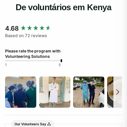
De voluntários em Kenya
New content loaded
4.68
Based on 72 reviews
Please rate the program with
Volunteering Solutions
1
5
Our Volunteers Say