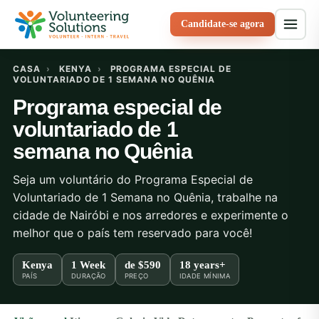
Candidate-se agora
CASA
›
KENYA
›
PROGRAMA ESPECIAL DE
VOLUNTARIADO DE 1 SEMANA NO QUÊNIA
Programa especial de
voluntariado de 1
semana no Quênia
Seja um voluntário do Programa Especial de
Voluntariado de 1 Semana no Quênia, trabalhe na
cidade de Nairóbi e nos arredores e experimente o
melhor que o país tem reservado para você!
Kenya
1 Week
de
$590
18 years+
PAÍS
DURAÇÃO
PREÇO
IDADE MÍNIMA