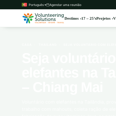
Português ▾
Agendar uma reunião
Destinos
17 – 25’s
Projetos
V
CASA
›
THAILAND
›
SEJA VOLUNTÁRIO COM ELEFA
Seja voluntári
elefantes na Ta
– Chiang Mai
Voluntário com elefantes na Tailândia, pro
trabalho com mahouts, coleta ração de elef