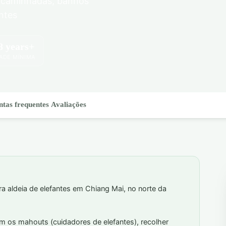
a caminhadas, banhos
ntes
8 years+
ADE MÍNIMA
ntas frequentes
Avaliações
ra aldeia de elefantes em Chiang Mai, no norte da
m os mahouts (cuidadores de elefantes), recolher