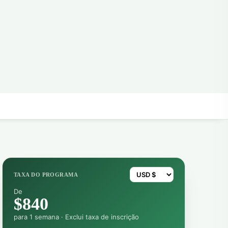
TAXA DO PROGRAMA
De
$840
para 1 semana · Exclui taxa de inscrição