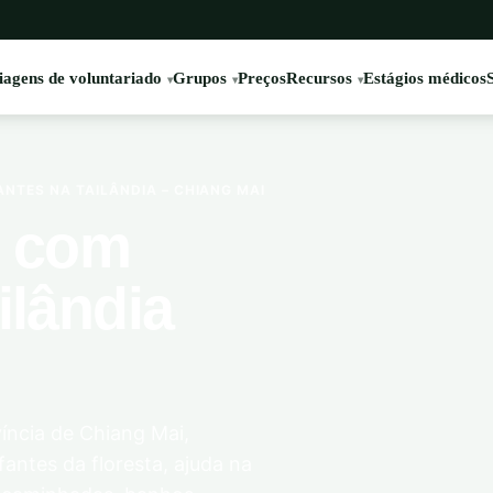
iagens de voluntariado
Grupos
Preços
Recursos
Estágios médicos
NTES NA TAILÂNDIA – CHIANG MAI
o com
ilândia
víncia de Chiang Mai,
antes da floresta, ajuda na