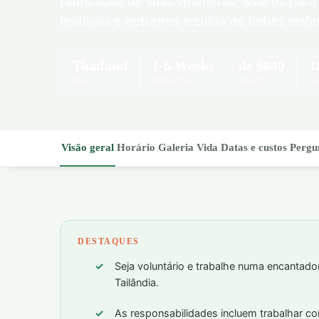
fabricação de suas vitaminas, leva-os par
matinais e noturnos e cuida de bebês elefa
Thailand
1-6 Weeks
de
$840
1
PAÍS
DURAÇÃO
PREÇO
ID
Visão geral
Horário
Galeria
Vida
Datas e custos
Pergu
DESTAQUES
Seja voluntário e trabalhe numa encantado
Tailândia.
As responsabilidades incluem trabalhar co