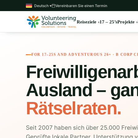
Deutsch ▾
Vereinbaren Sie einen Termin
Reiseziele
17 – 25’s
Projekte
FOR 17–25S AND ADVENTUROUS 26+ · B CORP C
Freiwilligenar
Ausland – ga
Rätselraten.
Seit 2007 haben sich über 25.000 Freiwil
Geprüfte lokale Partner, Unterstützung 