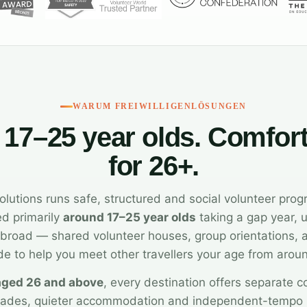
WARUM FREIWILLIGENLÖSUNGEN
r 17–25 year olds. Comfor
for 26+.
olutions runs safe, structured and social volunteer pro
ed primarily
around 17–25 year olds
taking a gap year, u
p abroad — shared volunteer houses, group orientations
e to help you meet other travellers your age from arou
aged 26 and above
, every destination offers separate 
rades, quieter accommodation and independent-tempo