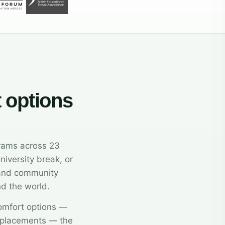
t options
grams across 23
niversity break, or
, and community
nd the world.
comfort options —
 placements — the