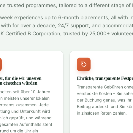
e trusted programmes, tailored to a different stage of l
week experiences up to 6-month placements, all with i
with for over a decade, 24/7 support, and accommoda
K Certified B Corporation, trusted by 25,000+ voluntee
r, für die wir unseren
Ehrliche, transparente Festpr
 einstehen würden
Transparente Gebühren ohn
beiten seit über 10 Jahren
versteckte Kosten – Sie sehe
en meisten unserer lokalen
der Buchung genau, was Ihr
erteams zusammen. Jede
Beitrag abdeckt, und Sie kö
ttlung und Unterkunft wird
in zinslosen Raten zahlen.
nlich geprüft, und während
 gesamten Aufenthalts steht
 rund um die Uhr ein