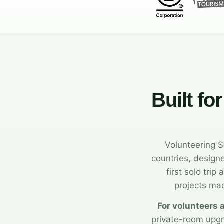
Built fo
Volunteering S
countries, design
first solo tri
projects mad
For volunteers 
private-room upg