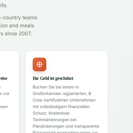
ife.
n-country teams
tion and meals
rs since 2007.
eise
Ihr Geld ist geschützt
e
Buchen Sie bei einem in
n vor
Großbritannien registrierten, B
Corp-zertifizierten Unternehmen
nnen
mit
vollständigem finanziellen
Schutz
. Kostenlose
Terminänderungen bei
Planänderungen und transparente
Rückerstattungsbedingungen vor