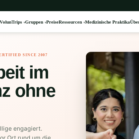
VolunTrips
Gruppen
Preise
Ressourcen
Medizinische Praktika
Übe
ERTIFIED SINCE 2007
beit im
nz ohne
lige engagiert.
vor Ort rund um die