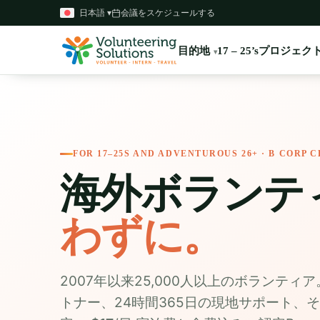
日本語 ▾
会議をスケジュールする
目的地
プロジェク
17 – 25’s
FOR 17–25S AND ADVENTUROUS 26+ · B CORP C
海外ボランテ
わずに。
2007年以来25,000人以上のボランテ
トナー、24時間365日の現地サポート、