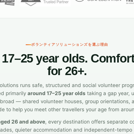
ボランティアソリューションズを選ぶ理由
r 17–25 year olds. Comfor
for 26+.
olutions runs safe, structured and social volunteer pro
ed primarily
around 17–25 year olds
taking a gap year, u
p abroad — shared volunteer houses, group orientations
e to help you meet other travellers your age from arou
aged 26 and above
, every destination offers separate 
rades, quieter accommodation and independent-tempo