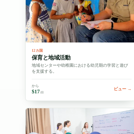
12カ国
保育と地域活動
地域センターや幼稚園における幼児期の学習と遊び
を支援する。
から
ビュー →
$17
/日