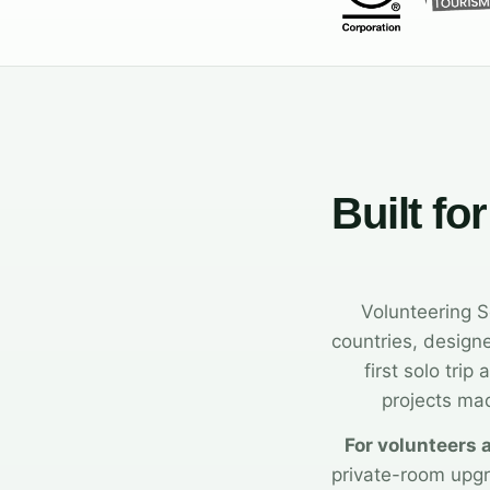
Built fo
Volunteering S
countries, design
first solo tri
projects mad
For volunteers 
private-room upg