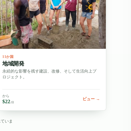
11か国
地域開発
永続的な影響を残す建設、改修、そして生活向上プ
ロジェクト。
から
ビュー →
$22
/日
れていま