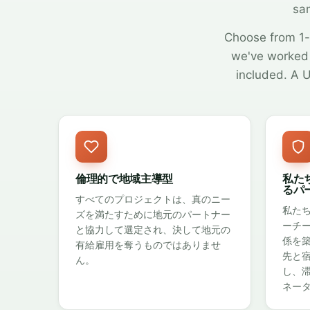
sam
Choose from 1-
we've worked 
included. A U
倫理的で地域主導型
私た
るパ
すべてのプロジェクトは、真のニー
私た
ズを満たすために地元のパートナー
ーチー
と協力して選定され、決して地元の
係を
有給雇用を奪うものではありませ
先と
ん。
し、
ネー