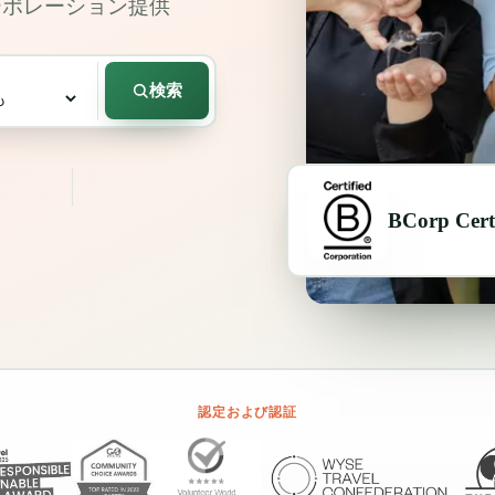
コーポレーション提供
検索
BCorp Certi
認定および認証