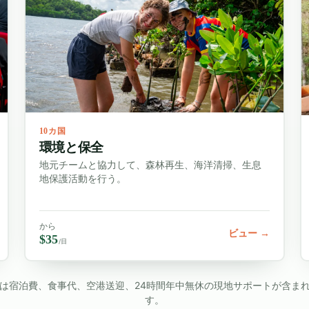
10カ国
環境と保全
地元チームと協力して、森林再生、海洋清掃、生息
地保護活動を行う。
から
ビュー →
$35
/日
は宿泊費、食事代、空港送迎、24時間年中無休の現地サポートが含ま
す。