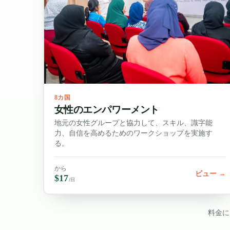
8カ国
女性のエンパワーメント
地元の女性グループと協力して、スキル、識字能
力、自信を高めるためのワークショップを実施す
る。
から
ビュー →
$17
/日
料金に