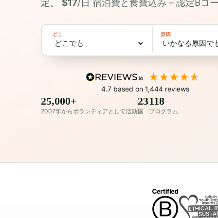
定。
$17
/日 宿泊費と食費込み – 認定B
どこ
原因
4.7
based on
1,444
reviews
25,000+
23
118
2007年からボランティアとして活動
国
プログラム