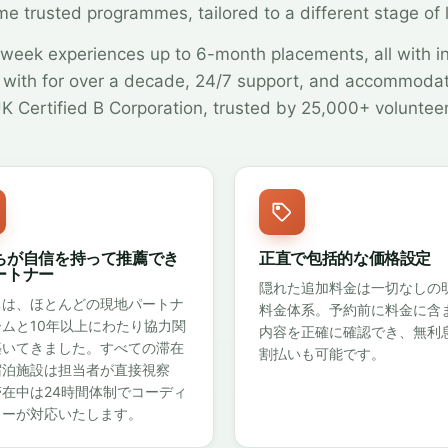
e trusted programmes, tailored to a different stage of l
week experiences up to 6-month placements, all with i
with for over a decade, 24/7 support, and accommoda
K Certified B Corporation, trusted by 25,000+ voluntee
ちが自信を持って推薦でき
正直で包括的な価格設定
ートナー
隠れた追加料金は一切なしの
ちは、ほとんどの現地パートナ
料金体系。予約前に料金に含
ムと10年以上にわたり協力関
内容を正確に確認でき、無利
築いてきました。すべての滞在
割払いも可能です。
宿泊施設は担当者が直接視察
滞在中は24時間体制でコーディ
ターが対応いたします。