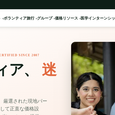
ト
ボランティア旅行
グループ
価格
リソース
医学インターンシ
ERTIFIED SINCE 2007
ィア、
迷
ィア。厳選された現地パー
そして正直な価格設