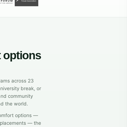
t options
grams across 23
niversity break, or
, and community
nd the world.
comfort options —
 placements — the