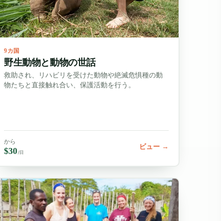
9カ国
野生動物と動物の世話
救助され、リハビリを受けた動物や絶滅危惧種の動
物たちと直接触れ合い、保護活動を行う。
から
ビュー →
$30
/日