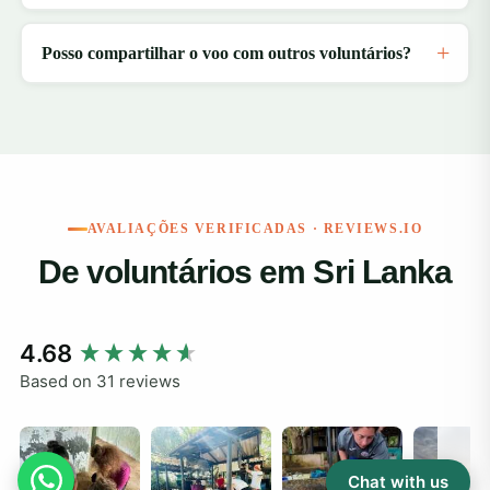
Posso compartilhar o voo com outros voluntários?
AVALIAÇÕES VERIFICADAS · REVIEWS.IO
De voluntários em Sri Lanka
New content loaded
4.68
Based on 31 reviews
Chat with us