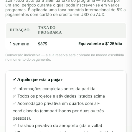
229 / AU$ 350) para além da taxa do programa — válida por
um ano, período durante o qual pode inscrever-se em vários
programas. É aplicada uma taxa bancária internacional de 5% a
pagamentos com cartão de crédito em USD ou AUD.
TAXA DO
DURAÇÃO
PROGRAMA
1 semana
Equivalente a $125/dia
$875
Conversão indicativa — a sua reserva será cobrada na moeda escolhida
no momento do pagamento.
✓ Aquilo que está a pagar
Informações completas antes da partida
Todos os projetos e atividades listados acima
Acomodação privativa em quartos com ar-
condicionado (compartilhados por duas ou três
pessoas).
Traslado privativo do aeroporto (ida e volta)