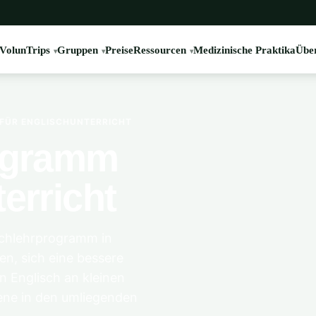
VolunTrips
Gruppen
Preise
Ressourcen
Medizinische Praktika
Übe
FÜR ENGLISCHUNTERRICHT
rogramm
erricht
schlehrprogramm in
n, sich eine bessere
n Englisch an kleinen
ene in den umliegenden