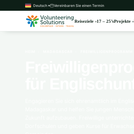
Deutsch ▾
Vereinbaren Sie einen Termin
Reiseziele
17 – 25’s
Projekte
HEIM
›
MADAGASCAR
›
FREIWILLIGENPROGRAMM 
Freiwilligenp
für Englischunt
Engagieren Sie sich ehrenamtlich im Engli
Madagaskar und helfen Sie jungen Mensche
Zukunft aufzubauen. Freiwillige unterrichte
Dorfschulen und geben Kurse für Erwachs