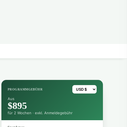
PROGRAMMGEBÜHR
Aus
$895
für 2 Wochen · exkl. Anmeldegebühr