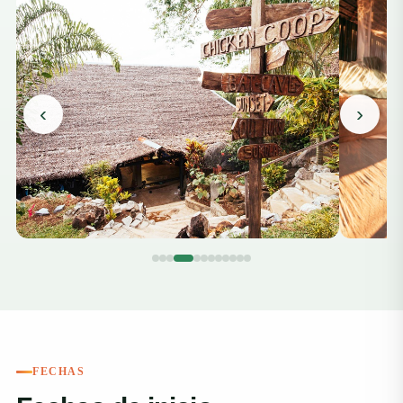
‹
›
FECHAS