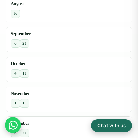
August
16
September
6
20
October
4
18
November
1
15
December
Chat with us
6
20