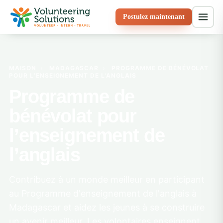
Postulez maintenant
MAISON
›
MADAGASCAR
›
PROGRAMME DE BÉNÉVOLAT
POUR L’ENSEIGNEMENT DE L’ANGLAIS
Programme de
bénévolat pour
l’enseignement de
l’anglais
Contribuez à un monde meilleur en participant
au Programme d'enseignement de l'anglais à
Madagascar et aidez les jeunes à se construire
un avenir meilleur. Les volontaires enseignent