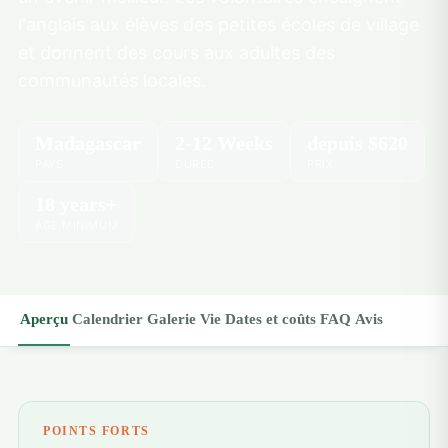
l'anglais aux élèves des petites écoles de village
et donnent des cours aux adultes des
communautés locales.
Madagascar
2-12 Weeks
depuis
$620
PAYS
DURÉE
PRIX
18 years+
ÂGE MINIMUM
Aperçu
Calendrier
Galerie
Vie
Dates et coûts
FAQ
Avis
POINTS FORTS