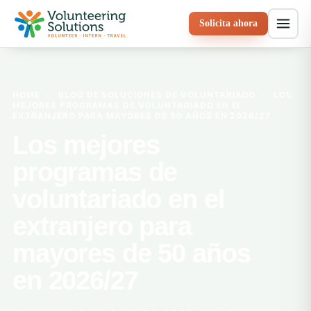
Solicita ahora
HOME
›
BLOG DE SOLUCIONES DE VOLUNTARIADO
›
LOS
MEJORES PROGRAMAS DE VOLUNTARIADO EN EL
EXTRANJERO PARA MAYORES DE 50 AÑOS EN 2026/27
Los mejores
programas de
voluntariado en el
extranjero para
mayores de 50 años
en 2026/27