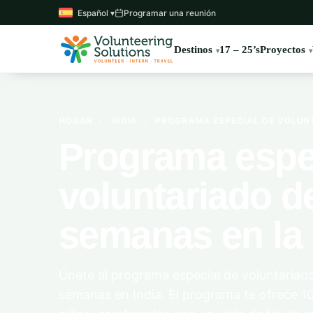
Español ▾
Programar una reunión
Destinos
17 – 25’s
Proyectos
HOGAR
›
INDIA
›
PROGRAMA ESPECIAL DE VOLUNT
Programa espe
voluntariado d
semanas en la 
Únete al programa especial de voluntariad
semanas en India. El programa te ofrece 10