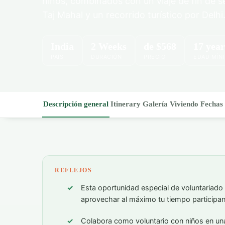
niños, combinados con un viaje de fin de s
Taj Mahal y un recorrido turístico por Delhi
India
2 Weeks
de
$568
17 yea
PAÍS
DURACIÓN
PRECIO
EDAD MÍN
Descripción general
Itinerary
Galería
Viviendo
Fechas 
REFLEJOS
Esta oportunidad especial de voluntariado
aprovechar al máximo tu tiempo participand
Colabora como voluntario con niños en una 