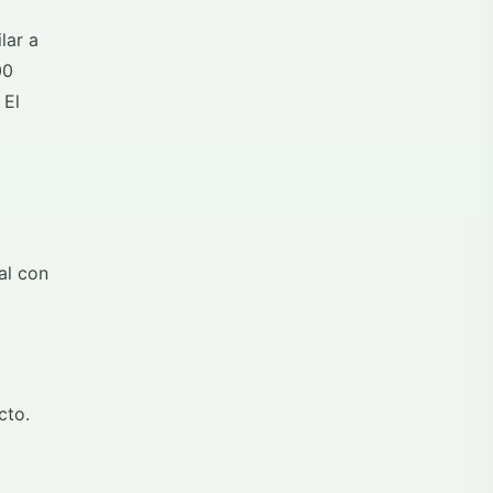
lar a
00
 El
al con
cto.