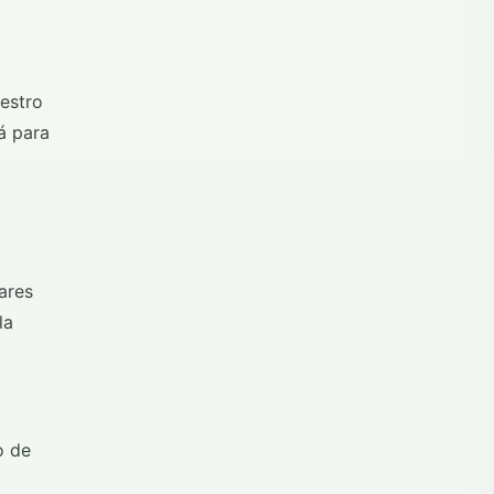
uestro
á para
ares
la
o de