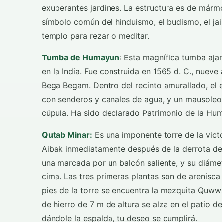
exuberantes jardines. La estructura es de mármol
símbolo común del hinduismo, el budismo, el jaini
templo para rezar o meditar.
Tumba de Humayun
: Esta magnífica tumba ajar
en la India. Fue construida en 1565 d. C., nue
Bega Begam. Dentro del recinto amurallado, el 
con senderos y canales de agua, y un mausoleo
cúpula. Ha sido declarado Patrimonio de la H
Qutab Minar:
Es una imponente torre de la vict
Aibak inmediatamente después de la derrota del 
una marcada por un balcón saliente, y su diámet
cima. Las tres primeras plantas son de arenisca 
pies de la torre se encuentra la mezquita Quwwat
de hierro de 7 m de altura se alza en el patio d
dándole la espalda, tu deseo se cumplirá.