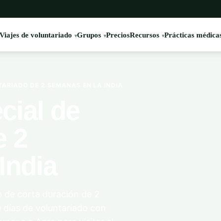
Viajes de voluntariado
Grupos
Precios
Recursos
Prácticas médica
ARIADO DE 2 SEMANAS EN LA INDIA
cial de
e 2
India
o de corta duración de 2
 días de voluntariado con