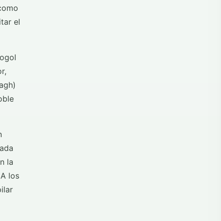
 como
tar el
mogol
r,
bagh)
oble
n
cada
n la
 A los
ilar