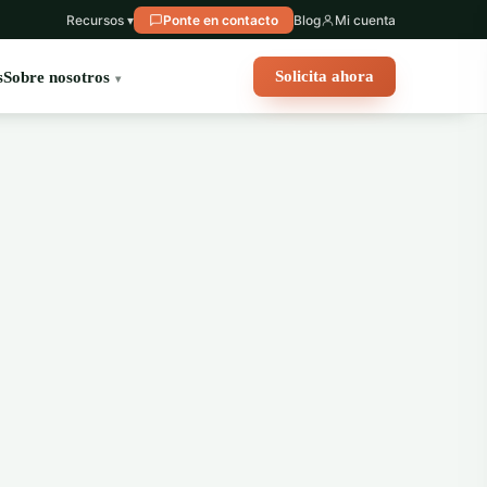
Recursos ▾
Ponte en contacto
Blog
Mi cuenta
Solicita ahora
s
Sobre nosotros