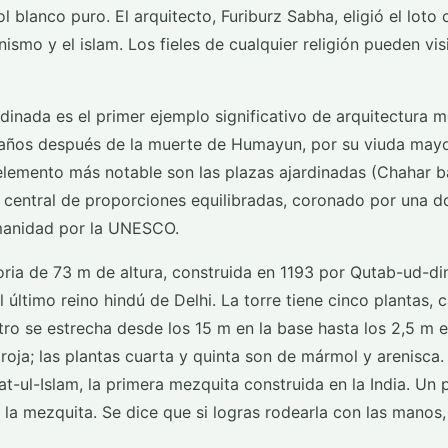
 blanco puro. El arquitecto, Furiburz Sabha, eligió el loto
smo y el islam. Los fieles de cualquier religión pueden visi
dinada es el primer ejemplo significativo de arquitectura 
ve años después de la muerte de Humayun, por su viuda mayo
elemento más notable son las plazas ajardinadas (Chahar 
 central de proporciones equilibradas, coronado por una d
umanidad por la UNESCO.
oria de 73 m de altura, construida en 1193 por Qutab-ud-di
último reino hindú de Delhi. La torre tiene cinco plantas, 
ro se estrecha desde los 15 m en la base hasta los 2,5 m e
roja; las plantas cuarta y quinta son de mármol y arenisca.
-ul-Islam, la primera mezquita construida en la India. Un p
e la mezquita. Se dice que si logras rodearla con las manos,