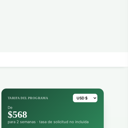
TARIFA DEL PROGRAMA
De
$568
para 2 semanas · tasa de solicitud no incluida