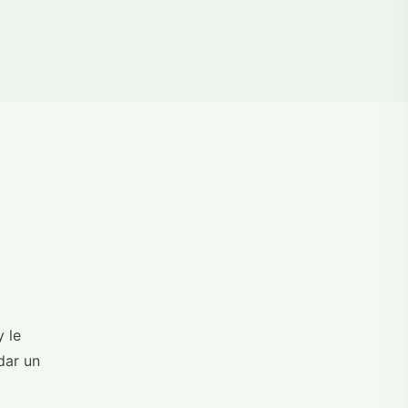
y le
dar un