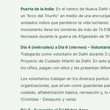
Puerta de la India:
En el centro de Nueva Delhi se
un "Arco del Triunfo" en medio de una encrucij
soldados indios que perdieron la vida luchando p
monumento lleva los nombres de más de 13.516 s
Noroeste durante la guerra de Afganistán de 19
Día 4 (miércoles) a Día 6 (viernes) – Voluntari
Trabajarás como voluntario en Delhi durante 3 dí
Proyecto de Cuidado Infantil de Delhi. En este 
los niños, juegan con ellos y les presentan dife
Los voluntarios trabajan en los diversos punto
organizaciones, que sirven como guarderías para
cuidado, alfabetización básica, recreación y, l
(Comidas - Desayuno y cena)
Día 7 - Excursión al Taj Mahal, Agra