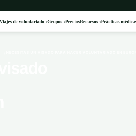
Viajes de voluntariado
Grupos
Precios
Recursos
Prácticas médica
›
¿NECESITAS UN VISADO PARA HACER VOLUNTARIADO EN EURO
visado
n