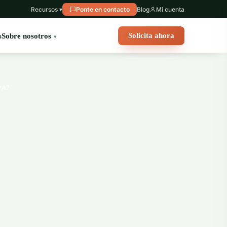
Recursos ▾
Ponte en contacto
Blog
Mi cuenta
Solicita ahora
s
Sobre nosotros
PA?