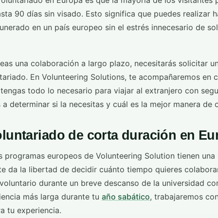
oluntariado en Europa es que la mayoría de los visitante
asta 90 días sin visado. Esto significa que puedes realizar
unerado en un país europeo sin el estrés innecesario de so
eas una colaboración a largo plazo, necesitarás solicitar u
tariado. En Volunteering Solutions, te acompañaremos en 
engas todo lo necesario para viajar al extranjero con segu
a determinar si la necesitas y cuál es la mejor manera de 
oluntariado de corta duración en E
os programas europeos de Volunteering Solution tienen una
e da la libertad de decidir cuánto tiempo quieres colabora
 voluntario durante un breve descanso de la universidad co
iencia más larga durante tu
año sabático
, trabajaremos co
ra tu experiencia.