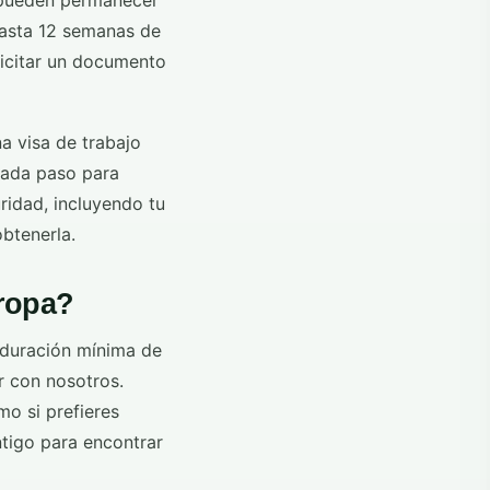
s pueden permanecer
 hasta 12 semanas de
licitar un documento
na visa de trabajo
cada paso para
ridad, incluyendo tu
obtenerla.
uropa?
 duración mínima de
r con nosotros.
mo si prefieres
ntigo para encontrar