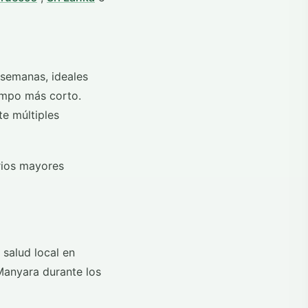
 semanas, ideales
empo más corto.
te múltiples
rios mayores
 salud local en
Manyara durante los