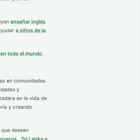
luyen
enseñar inglés
 ayudar
a niños de la
en todo el mundo
.
iñas en comunidades
idades y
adera en la vida de
oría y creando
s que desean
ruecos
,
Sri Lanka
e