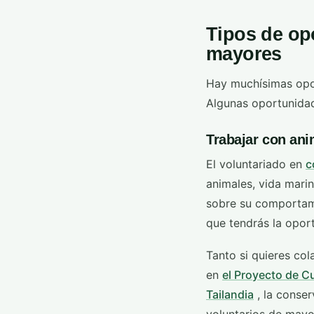
Tipos de op
mayores
Hay muchísimas oport
Algunas oportunidad
Trabajar con ani
El voluntariado en
c
animales, vida marin
sobre su comportami
que tendrás la oport
Tanto si quieres co
en
el Proyecto de C
Tailandia
, la conser
voluntarios de mayo