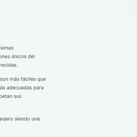
ísimas
ones únicos del
recidas.
son más fáciles que
más adecuadas para
petan sus
anjero siendo una