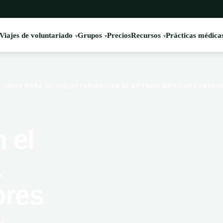
Viajes de voluntariado
Grupos
Precios
Recursos
Prácticas médica
›
GUÍA PARA EL VOLUNTARIADO EN EL EXTRANJERO PARA PERS
 el
a
ores