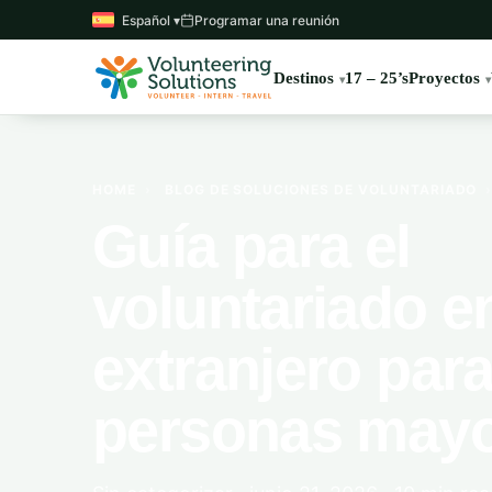
Español ▾
Programar una reunión
Destinos
17 – 25’s
Proyectos
HOME
›
BLOG DE SOLUCIONES DE VOLUNTARIADO
Guía para el
voluntariado en
extranjero par
personas may