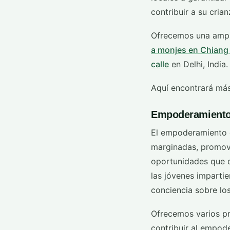
contribuir a su crian
Ofrecemos una ampl
a monjes en Chiang
calle
en Delhi, India.
Aquí encontrará má
Empoderamiento 
El empoderamiento d
marginadas, promovi
oportunidades que d
las jóvenes impartie
conciencia sobre lo
Ofrecemos varios p
contribuir al empod