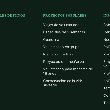
LES DESTINOS
PROYECTOS POPULARES
IN
Viajes de voluntariado
Sob
Especiales de 2 semanas
Cer
Guardería
Nue
Voluntariado en grupo
Pol
Prácticas médicas
Pre
Proyectos de enseñanza
Emp
vol
Voluntariado para menores de
18 años
Prot
Conservación de la vida
polí
silvestre
Tér
Con
Tie