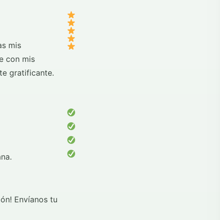
as mis
ce con mis
e gratificante.
ana.
ón! Envíanos tu