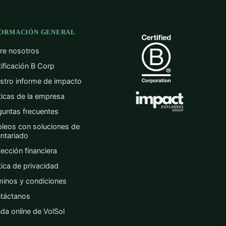
FORMACIÓN GENERAL
re nosotros
tificación B Corp
stro informe de impacto
íticas de la empresa
guntas frecuentes
leos con soluciones de
untariado
ección financiera
tica de privacidad
minos y condiciones
táctanos
nda online de VolSol