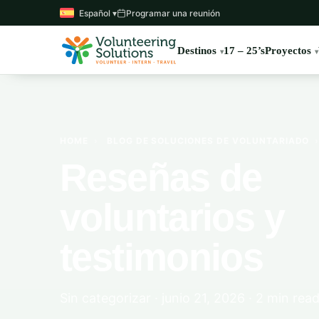
Español ▾
Programar una reunión
Destinos
17 – 25’s
Proyectos
HOME
›
BLOG DE SOLUCIONES DE VOLUNTARIADO
Reseñas de
voluntarios y
testimonios
Sin categorizar · junio 21, 2026 · 2 min rea