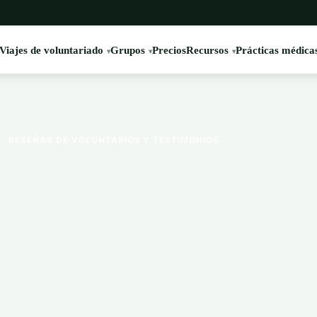
Viajes de voluntariado
Grupos
Precios
Recursos
Prácticas médica
›
RESEÑAS DE VOLUNTARIOS Y TESTIMONIOS
d