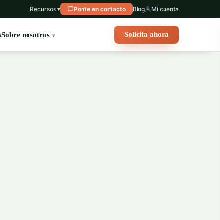
Recursos ▾
Ponte en contacto
Blog
Mi cuenta
Solicita ahora
s
Sobre nosotros