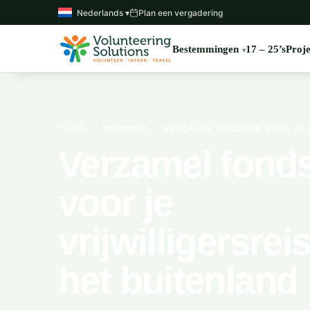
Nederlands ▾
Plan een vergadering
Bestemmingen
17 – 25’s
Proje
THUIS
›
BRONNEN
›
VERZAMEL FONDSEN VOOR JE 
Verzamel fond
voor je
vrijwilligersrei
het buitenland