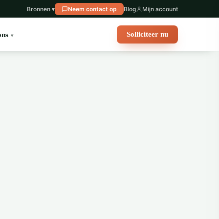
Bronnen ▾
Neem contact op
Blog
Mijn account
Solliciteer nu
ons