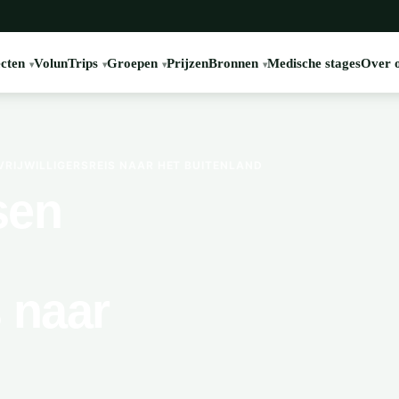
cten
VolunTrips
Groepen
Prijzen
Bronnen
Medische stages
Over 
VRIJWILLIGERSREIS NAAR HET BUITENLAND
sen
s naar