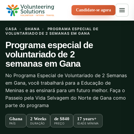
Candidate-se agora
CASA
›
GHANA
›
PROGRAMA ESPECIAL DE
VOLUNTARIADO DE 2 SEMANAS EM GANA
Programa especial de
voluntariado de 2
semanas em Gana
No Programa Especial de Voluntariado de 2 Semanas
em Gana, você trabalhará para a Educação de
Meninas e as ensinará para um futuro melhor. Faça o
Passeio pela Vida Selvagem do Norte de Gana como
parte do programa
Ghana
2 Weeks
de
$840
17 years+
PAÍS
DURAÇÃO
PREÇO
IDADE MÍNIMA