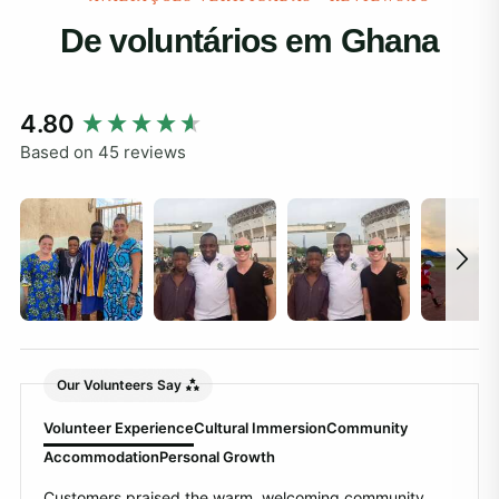
De voluntários em Ghana
New content loaded
4.80
Based on 45 reviews
Our Volunteers Say
Volunteer Experience
Cultural Immersion
Community
Accommodation
Personal Growth
Customers praised the warm, welcoming community