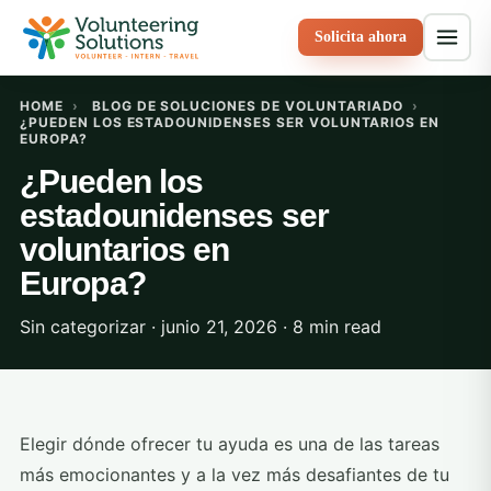
Solicita ahora
HOME
›
BLOG DE SOLUCIONES DE VOLUNTARIADO
›
¿PUEDEN LOS ESTADOUNIDENSES SER VOLUNTARIOS EN
EUROPA?
¿Pueden los
estadounidenses ser
voluntarios en
Europa?
Sin categorizar · junio 21, 2026 · 8 min read
Elegir dónde ofrecer tu ayuda es una de las tareas
más emocionantes y a la vez más desafiantes de tu