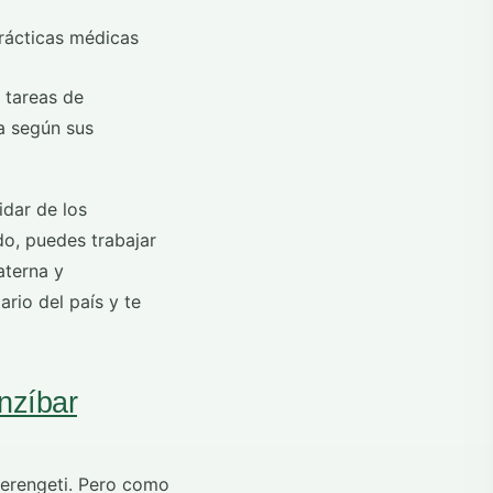
s tareas de
a según sus
idar de los
do, puedes trabajar
aterna y
rio del país y te
nzíbar
 Serengeti. Pero como