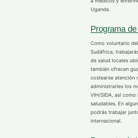
a médicos y enferme
Uganda.
Programa de 
Como voluntario de
Sudáfrica, trabajará
de salud locales ub
también ofrecen gua
costearse atención m
administrarles los 
VIH/SIDA, así como i
saludables. En algu
podrás trabajar junt
internacional.