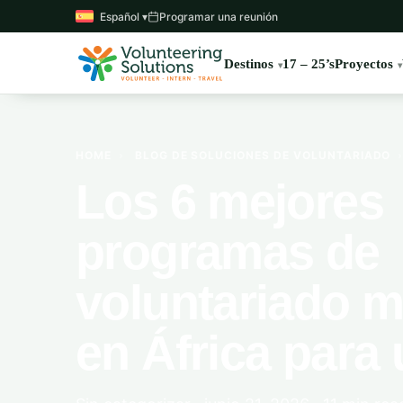
Español ▾
Programar una reunión
Destinos
17 – 25’s
Proyectos
HOME
›
BLOG DE SOLUCIONES DE VOLUNTARIADO
Los 6 mejores
programas de
voluntariado 
en África para 