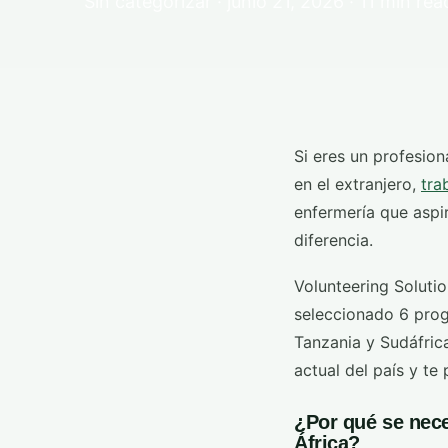
Sin categorizar · junio 21, 2026 · 11 min rea
Si eres un profesio
en el extranjero,
tra
enfermería que aspir
diferencia.
Volunteering Solutio
seleccionado 6 pro
Tanzania y Sudáfric
actual del país y te 
¿Por qué se nec
África?