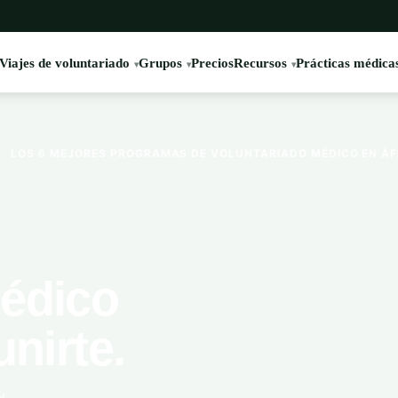
Viajes de voluntariado
Grupos
Precios
Recursos
Prácticas médica
›
LOS 6 MEJORES PROGRAMAS DE VOLUNTARIADO MÉDICO EN ÁFR
médico
unirte.