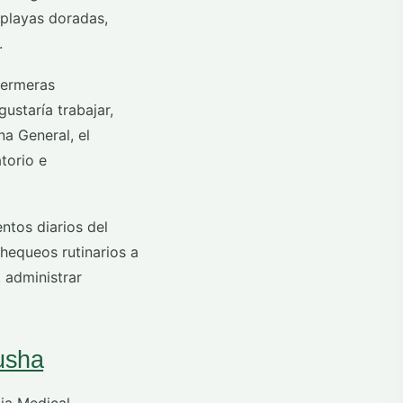
 playas doradas,
.
fermeras
ustaría trabajar,
a General, el
torio e
ntos diarios del
chequeos rutinarios a
, administrar
usha