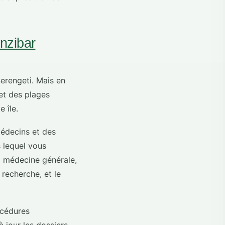
nzibar
Serengeti. Mais en
et des plages
 île.
médecins et des
s lequel vous
la médecine générale,
 recherche, et le
océdures