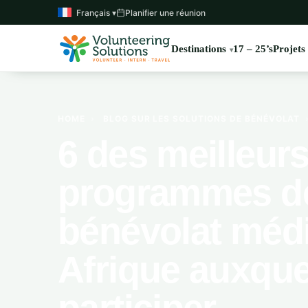
Français ▾
Planifier une réunion
Destinations
17 – 25’s
Projets
HOME
›
BLOG SUR LES SOLUTIONS DE BÉNÉVOLAT
6 des meilleur
programmes d
bénévolat médi
Afrique auxque