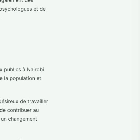
 également des
 psychologues et de
.
x publics à Nairobi
e la population et
sireux de travailler
de contribuer au
er un changement