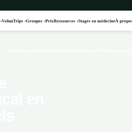
VolunTrips
Groupes
Prix
Ressources
Stages en médecine
À propos
›
6 DES MEILLEURS PROGRAMMES DE BÉNÉVOLAT MÉDICAL EN AF
s
e
cal en
ls