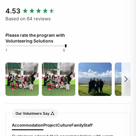
New content loaded
4.53
Based on 64 reviews
Please rate the program with
Volunteering Solutions
1
5
Our Volunteers Say
Accommodation
Project
Culture
Family
Staff