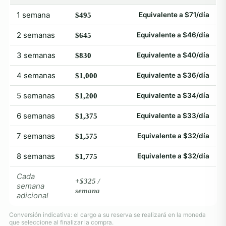
1 semana
Equivalente a $71/día
$495
2 semanas
Equivalente a $46/día
$645
3 semanas
Equivalente a $40/día
$830
4 semanas
Equivalente a $36/día
$1,000
5 semanas
Equivalente a $34/día
$1,200
6 semanas
Equivalente a $33/día
$1,375
7 semanas
Equivalente a $32/día
$1,575
8 semanas
Equivalente a $32/día
$1,775
Cada
+$325 /
semana
semana
adicional
Conversión indicativa: el cargo a su reserva se realizará en la moneda
que seleccione al finalizar la compra.