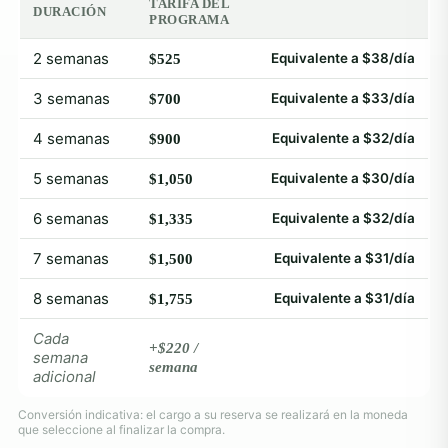
TARIFA DEL
DURACIÓN
PROGRAMA
2 semanas
Equivalente a $38/día
$525
3 semanas
Equivalente a $33/día
$700
4 semanas
Equivalente a $32/día
$900
5 semanas
Equivalente a $30/día
$1,050
6 semanas
Equivalente a $32/día
$1,335
7 semanas
Equivalente a $31/día
$1,500
8 semanas
Equivalente a $31/día
$1,755
Cada
+$220 /
semana
semana
adicional
Conversión indicativa: el cargo a su reserva se realizará en la moneda
que seleccione al finalizar la compra.