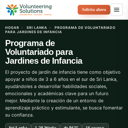
Solicita ahora
HOGAR
›
SRI LANKA
›
PROGRAMA DE VOLUNTARIADO
PARA JARDINES DE INFANCIA
Programa de
Voluntariado para
Jardines de Infancia
El proyecto de jardín de infancia tiene como objetivo
apoyar a niños de 3 a 6 años en el sur de Sri Lanka,
ayudándoles a desarrollar habilidades sociales,
emocionales y académicas clave para un futuro
mejor. Mediante la creación de un entorno de
aprendizaje práctico y estimulante, se busca fomentar
su confianza.
Sri Lanka
1-20 Weeks
de
$625
16 years+