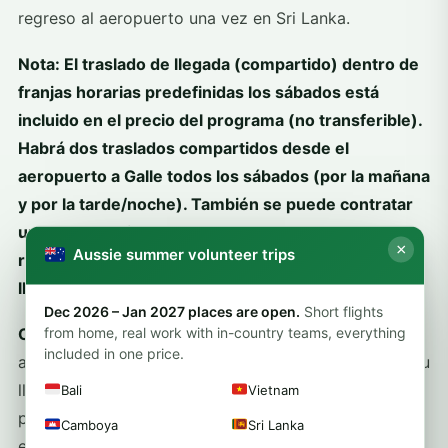
regreso al aeropuerto una vez en Sri Lanka.
Nota: El traslado de llegada (compartido) dentro de
franjas horarias predefinidas los sábados está
incluido en el precio del programa (no transferible).
Habrá dos traslados compartidos desde el
aeropuerto a Galle todos los sábados (por la mañana
y por la tarde/noche). También se puede contratar
un traslado privado por 100 USD, que se puede
×
Aussie summer volunteer trips
reservar para el sábado o para los participantes que
lleguen en cualquier fecha distinta a la de inicio.
Dec 2026 – Jan 2027 places are open.
Short flights
from home, real work with in-country teams, everything
Orientación
Se le brindará una orientación detallada
included in one price.
antes de comenzar su programa de voluntariado. A su
llegada, todos los voluntarios recibirán una
Bali
Vietnam
presentación de bienvenida que incluye capacitación
Camboya
Sri Lanka
en salud y seguridad, una presentación cultural, una