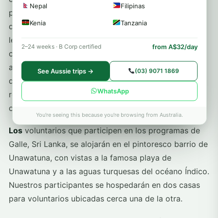
Nepal
Filipinas
presentación específica del proyecto y un recorrido
Kenia
Tanzania
de orientación por la zona. Nuestro personal también
le ayudará con las lecciones y la planificación del
from A$32/day
2–24 weeks · B Corp certified
currículo, según sea necesario. Además, tendrá
acceso a nuestra biblioteca interna de materiales
See Aussie trips →
(03) 9071 1869
didácticos, que incluye manuales, libros y diversos
WhatsApp
recursos para la planificación de lecciones y
orientación general.
You're seeing this because you're browsing from Australia.
Los
voluntarios que participen en los programas de
Galle, Sri Lanka, se alojarán en el pintoresco barrio de
Unawatuna, con vistas a la famosa playa de
Unawatuna y a las aguas turquesas del océano Índico.
Nuestros participantes se hospedarán en dos casas
para voluntarios ubicadas cerca una de la otra.