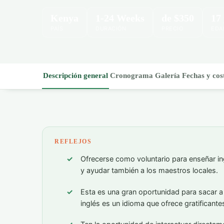
Kenya
1-24 Weeks
de
$350
17
PAÍS
DURACIÓN
PRECIO
EDA
Descripción general
Cronograma
Galería
Fechas y cos
REFLEJOS
Ofrecerse como voluntario para enseñar i
y ayudar también a los maestros locales.
Esta es una gran oportunidad para sacar a l
inglés es un idioma que ofrece gratificant