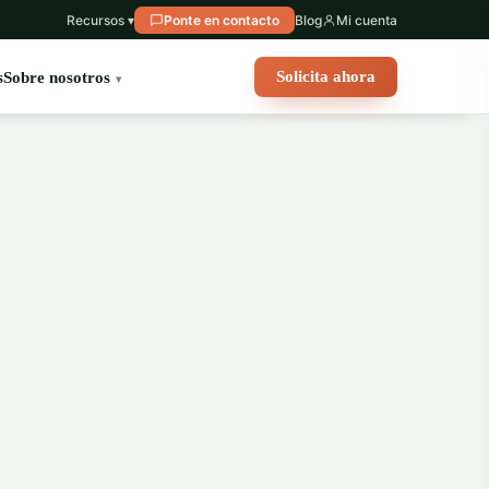
Recursos ▾
Ponte en contacto
Blog
Mi cuenta
Solicita ahora
s
Sobre nosotros