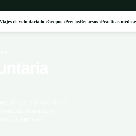
Viajes de voluntariado
Grupos
Precios
Recursos
Prácticas médica
NIA
untaria
nia ofrece la oportunidad
recidas, interactuar
cer a voluntarios