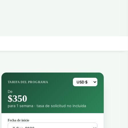
TARIFA DEL PROGRAMA
De
$350
para 1 semana · tasa de solicitud no incluida
Fecha de inicio