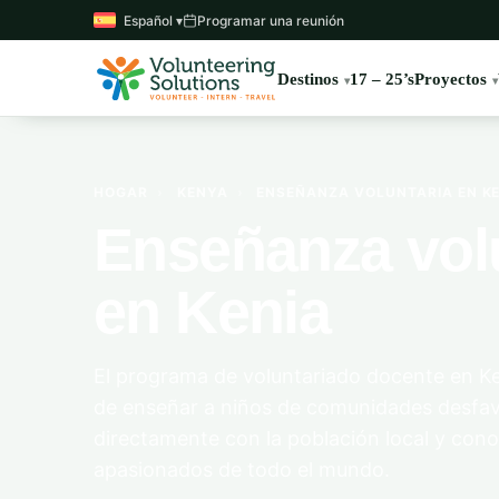
Español ▾
Programar una reunión
Destinos
17 – 25’s
Proyectos
HOGAR
›
KENYA
›
ENSEÑANZA VOLUNTARIA EN KE
Enseñanza vol
en Kenia
El programa de voluntariado docente en Ke
de enseñar a niños de comunidades desfavo
directamente con la población local y cono
apasionados de todo el mundo.