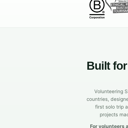
Built fo
Volunteering S
countries, design
first solo tri
projects mad
For volunteers 