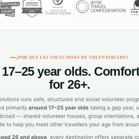
¿POR QUÉ LAS SOLUCIONES DE VOLUNTARIADO?
r 17–25 year olds. Comfor
for 26+.
olutions runs safe, structured and social volunteer pro
ed primarily
around 17–25 year olds
taking a gap year, u
p abroad — shared volunteer houses, group orientations
e to help you meet other travellers your age from arou
aged 26 and above
, every destination offers separate 