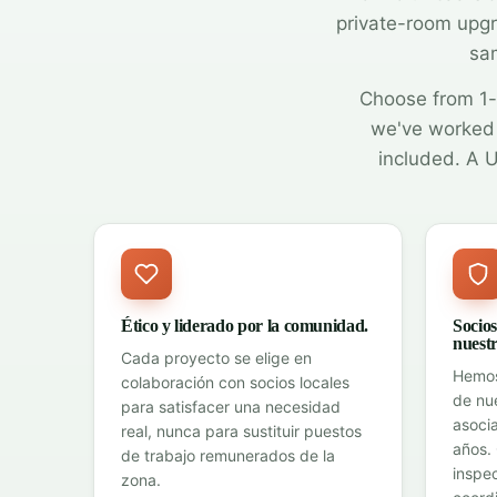
private-room upg
sam
Choose from 1-
we've worked 
included. A U
Ético y liderado por la comunidad.
Socio
nuest
Cada proyecto se elige en
Hemos
colaboración con socios locales
de nu
para satisfacer una necesidad
asoci
real, nunca para sustituir puestos
años.
de trabajo remunerados de la
inspe
zona.