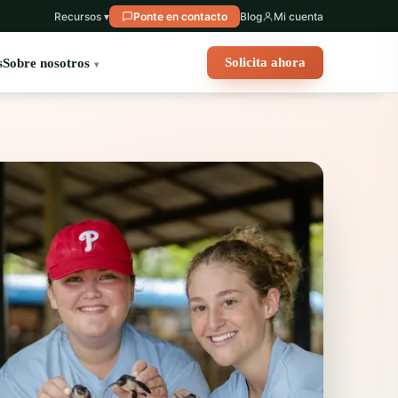
Recursos ▾
Ponte en contacto
Blog
Mi cuenta
Solicita ahora
s
Sobre nosotros