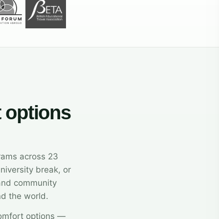
t options
grams across 23
niversity break, or
, and community
nd the world.
comfort options —