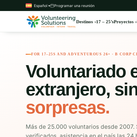
Español ▾
Programar una reunión
Destinos
17 – 25’s
Proyectos
FOR 17–25S AND ADVENTUROUS 26+ · B CORP C
Voluntariado e
extranjero, si
sorpresas.
Más de 25.000 voluntarios desde 2007. 
verificados, asistencia en el país las 24 