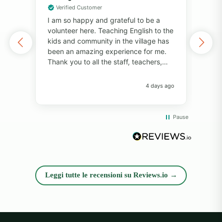
Verified Customer
Vol
I am so happy and grateful to be a
of 
volunteer here. Teaching English to the
I've
kids and community in the village has
alo
been an amazing experience for me.
also
Thank you to all the staff, teachers,
unf
and volunteers for your help and
fri
support. Thank you to the students for
pers
4 days ago
always bringing so much joy to the
Pro
classroom. I have learned so much
com
from everyone! I will always remember
whil
Pause
the big smiles, the fun memories, and
rea
the beautiful island. Thank you so
diff
much!"
opp
and
exp
Leggi tutte le recensioni su Reviews.io →
peop
sup
alw
hel
at 