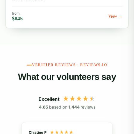
from
View →
$845
VERIFIED REVIEWS · REVIEWS.IO
What our volunteers say
Excellent
4.65
based on
1,444
reviews
Chiating P
May