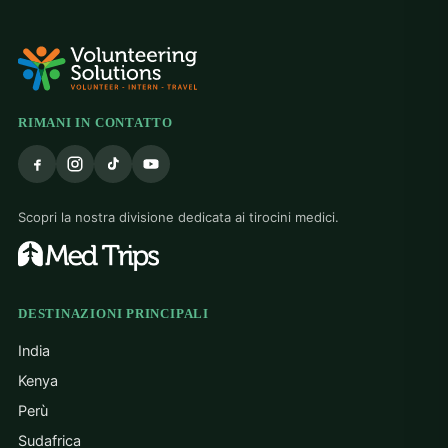
grat
trea
The
hea
res
the
RIMANI IN CONTATTO
bigg
tau
cou
adap
Scopri la nostra divisione dedicata ai tirocini medici.
The
reso
alw
hom
mind
DESTINAZIONI PRINCIPALI
dif
mak
India
Thi
Kenya
tha
Perù
con
and
Sudafrica