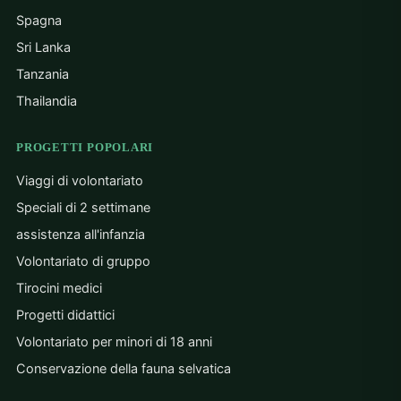
ret
Spagna
kno
prof
Sri Lanka
per
Tanzania
Sol
that
Thailandia
my 
Phi
PROGETTI POPOLARI
Viaggi di volontariato
Speciali di 2 settimane
assistenza all'infanzia
Volontariato di gruppo
Tirocini medici
Progetti didattici
Volontariato per minori di 18 anni
Conservazione della fauna selvatica