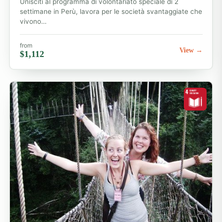
Unisciti al programma di volontariato speciale di 2
settimane in Perù, lavora per le società svantaggiate che
vivono…
from
View →
$1,112