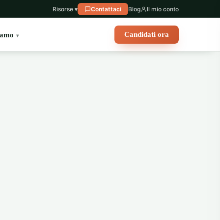
Risorse ▾
Contattaci
Blog
Il mio conto
Candidati ora
iamo