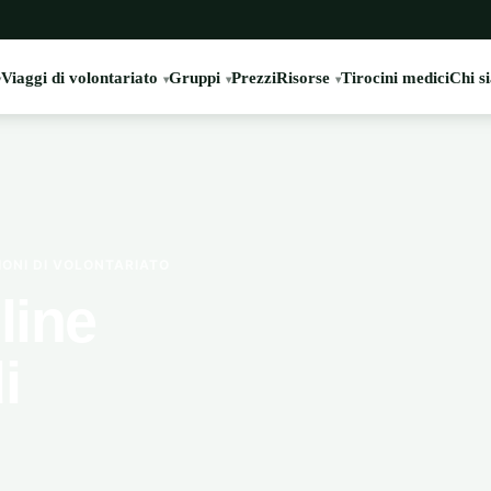
Viaggi di volontariato
Gruppi
Prezzi
Risorse
Tirocini medici
Chi s
IONI DI VOLONTARIATO
line
i