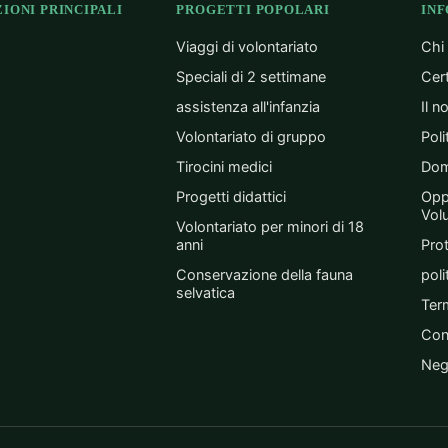
IONI PRINCIPALI
PROGETTI POPOLARI
IN
Viaggi di volontariato
Chi
Speciali di 2 settimane
Cer
assistenza all'infanzia
Il n
Volontariato di gruppo
Poli
Tirocini medici
Dom
Progetti didattici
Opp
Vol
Volontariato per minori di 18
anni
Prot
Conservazione della fauna
poli
selvatica
Term
Con
Neg