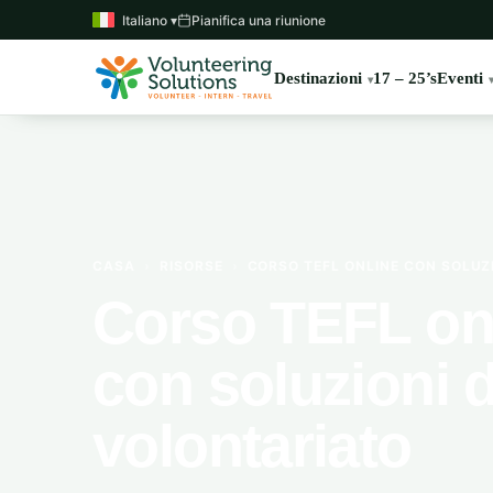
Italiano ▾
Pianifica una riunione
Destinazioni
17 – 25’s
Eventi
CASA
›
RISORSE
›
CORSO TEFL ONLINE CON SOLUZ
Corso TEFL on
con soluzioni d
volontariato