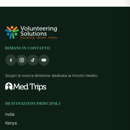
alw
hel
at 
grat
trea
The
hea
res
RIMANI IN CONTATTO
the
bigg
tau
cou
Scopri la nostra divisione dedicata ai tirocini medici.
adap
The
reso
alw
hom
DESTINAZIONI PRINCIPALI
mind
India
dif
mak
Kenya
Thi