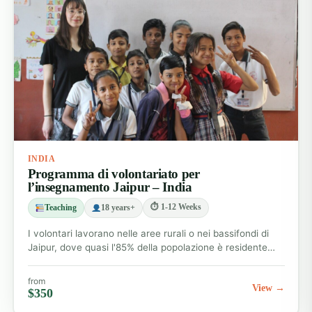
INDIA
Programma di volontariato per
l’insegnamento Jaipur – India
⏱ 1-12 Weeks
Teaching
18 years+
I volontari lavorano nelle aree rurali o nei bassifondi di
Jaipur, dove quasi l'85% della popolazione è residente…
from
View →
$350