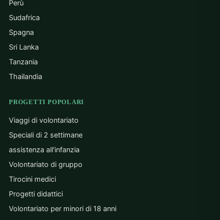
Perù
tha
con
Sudafrica
and
Spagna
ret
kno
Sri Lanka
prof
Tanzania
per
Thailandia
Sol
that
my 
PROGETTI POPOLARI
Phi
Viaggi di volontariato
Speciali di 2 settimane
assistenza all'infanzia
Volontariato di gruppo
Tirocini medici
Progetti didattici
Volontariato per minori di 18 anni