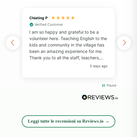
Chiating P
May
Verified Customer
Vol
I am so happy and grateful to be a
of 
volunteer here. Teaching English to the
I've
kids and community in the village has
alo
been an amazing experience for me.
also
Thank you to all the staff, teachers,
unf
and volunteers for your help and
fri
5 days ago
support. Thank you to the students for
pers
always bringing so much joy to the
Pro
classroom. I have learned so much
com
Pause
from everyone! I will always remember
whil
the big smiles, the fun memories, and
rea
the beautiful island. Thank you so
diff
much!"
opp
and
Leggi tutte le recensioni su Reviews.io →
exp
peop
sup