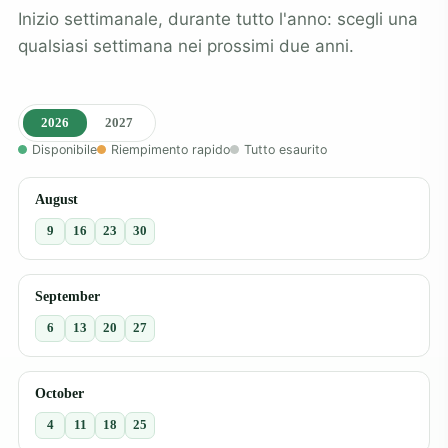
Inizio settimanale, durante tutto l'anno: scegli una
qualsiasi settimana nei prossimi due anni.
2026
2027
Disponibile
Riempimento rapido
Tutto esaurito
August
9
16
23
30
September
6
13
20
27
October
4
11
18
25