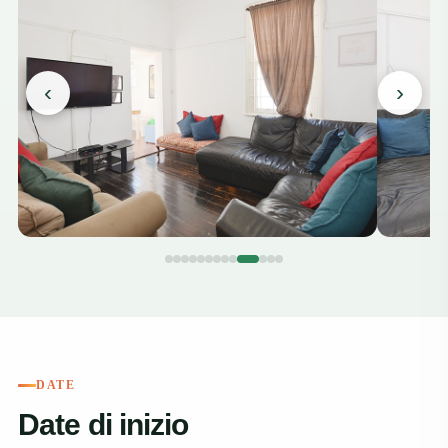
‹
›
DATE
Date di inizio