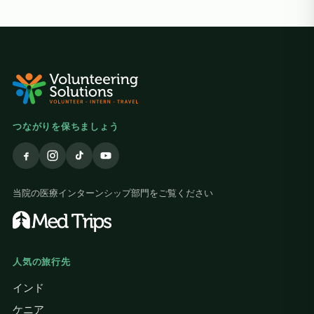
sup
alw
hel
at 
grat
trea
The
hea
res
つながりを保ちましょう
the
bigg
tau
cou
当院の医療インターンシップ部門をご覧ください
adap
The
reso
alw
hom
人気の旅行先
mind
dif
インド
mak
ケニア