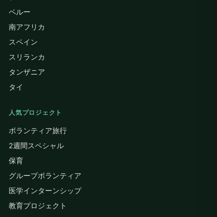
Thi
tha
ペルー
con
南アフリカ
and
ret
スペイン
kno
スリランカ
prof
per
タンザニア
Sol
タイ
that
my 
Phi
人気プロジェクト
ボランティア旅行
2週間スペシャル
保育
グループボランティア
医学インターンシップ
教育プロジェクト