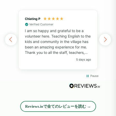
Chiating P
May
Verified Customer
Vol
I am so happy and grateful to be a
of 
volunteer here. Teaching English to the
I've
kids and community in the village has
alo
been an amazing experience for me.
also
Thank you to all the staff, teachers,
unf
and volunteers for your help and
fri
5 days ago
support. Thank you to the students for
pers
always bringing so much joy to the
Pro
classroom. I have learned so much
com
Pause
from everyone! I will always remember
whil
the big smiles, the fun memories, and
rea
the beautiful island. Thank you so
diff
much!"
opp
and
Reviews.ioで全てのレビューを読む →
exp
peop