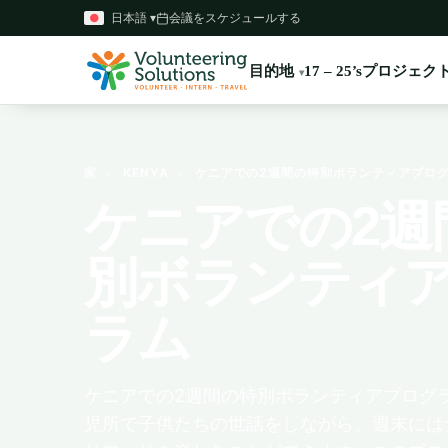
日本語 ▾
会議をスケジュールする
目的地
プロジェク
17 – 25’s
家
›
KENYA
›
ケニアでの2週間の特別ボランティアプロ
ケニアでの2週
別ボランティ
ラム
ケニアでの2週間の特別ボランティアプログ
児所で子供たちの世話をしながら、週末には