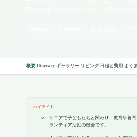
サファリを楽しむことができます。このプロ
間の市内観光も含まれており、地元の文化や
Kenya
2 Weeks
17 
から
$895
国
間隔
ミニ
価格
Itinerary
概要
ギャラリー
リビング
日程と費用
よく
ハイライト
ケニアで子どもたちと関わり、教育や養育
ランティア活動の機会です。