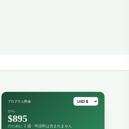
プログラム料金
から
$895
のために 2 週 · 申請料は含まれません