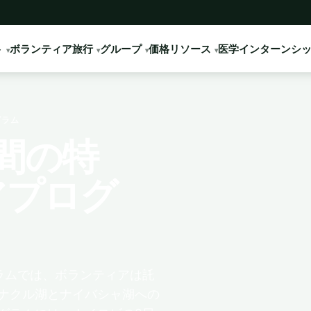
ト
ボランティア旅行
グループ
価格
リソース
医学インターンシ
グラム
間の特
アプログ
ラムでは、ボランティアは託
ナクル湖とナイバシャ湖への