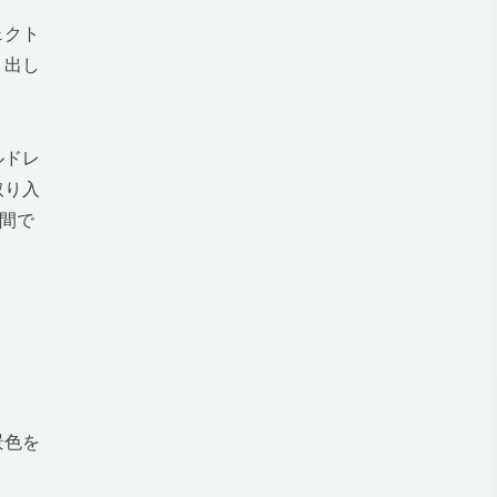
ェクト
り出し
ルドレ
取り入
間で
景色を