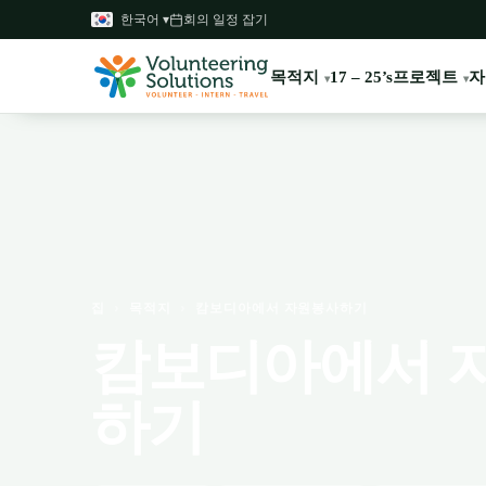
한국어 ▾
회의 일정 잡기
목적지
프로젝트
자
17 – 25’s
집
›
목적지
›
캄보디아에서 자원봉사하기
캄보디아에서 
하기