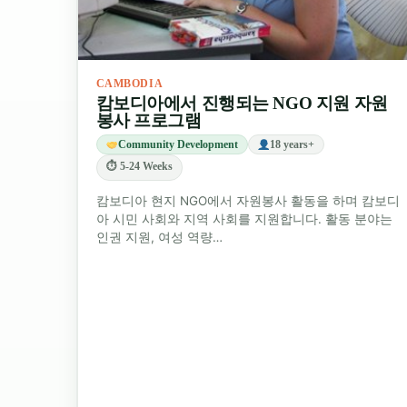
자유 시간:
오후, 저녁, 주말은 자유롭게 관광하
활기 넘치는 시장과 맛있는 음식까지 모든 것을
CAMBODIA
캄보디아 문화에 푹 빠져보세
캄보디아에서 진행되는 NGO 지원 자원
봉사 프로그램
캄보디아는 매혹적인 만큼이나 복잡한 나라입니다. 
Community Development
18 years+
제공하는 모든 것을 탐험할 기회를 갖게 될 것입니다
⏱ 5-24 Weeks
캄보디아 현지 NGO에서 자원봉사 활동을 하며 캄보디
앙코르와트:
시엠립에 있는 유네스코 세계문화유
아 시민 사회와 지역 사회를 지원합니다. 활동 분야는
일출을 감상하세요.
인권 지원, 여성 역량…
프놈펜:
수도의 왕궁, 강변 산책로, 그리고 킬
러보세요.
캄폿과 켑:
한적한 강변 마을, 후추 농장, 해안가
수상 마을과 톤레삽 호수:
물 위에서의 삶에 대해
어를 즐겨보세요.