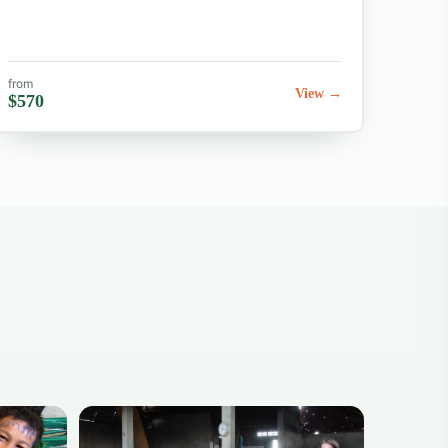
from
View →
$570