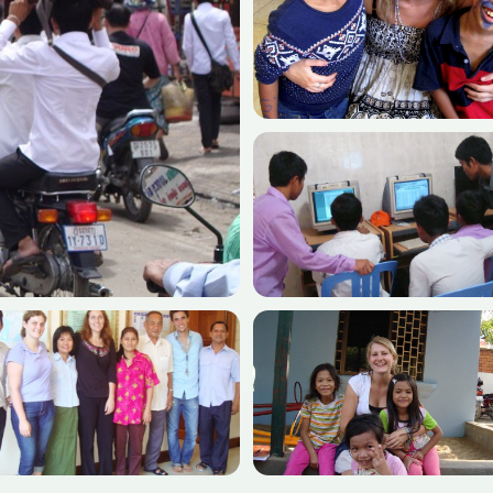
 문화를 더 자세히 알아보세요. Volunteering
주말 투어를 제공합니다. 프놈펜을 방문하여 킬링필드와 캄
세요. 메콩강 크루즈도 즐길 수 있습니다. 주말에 시엠
다. 시엠립과 프놈펜 외에도 편안한 주말 휴가를 보내기
립 2일 여행 상품도 있습니다.
900년경에 건설된 앙코
으셨
을 감
 사
 사진
마을의
치기
 활
아인이
루를
아의
1 박물관과 국립 박물관을 방문하고, 저녁에는 왕궁과 실
+12