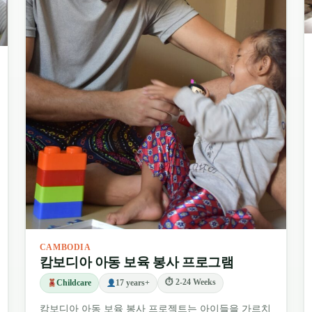
실 수 있습니다. 캄보디아는 고대 유적과 수상 마을부터
 제공합니다.
요
체류 기간 동안 봉사 활동을 넘어 이 매혹적인 나라가
.
산인 앙코르와트를 방문하여 고대 첨탑 위로 떠오르는
링필드와 뚜올슬렝 박물관과 같은 중요한 역사 유적지를 둘
 해산물 맛집을 만나보세요.
CAMBODIA
캄보디아 아동 보육 봉사 프로그램
 알아보고 독특한 수상 가옥 마을들을 둘러보는 보트 투
⏱ 2-24 Weeks
Childcare
17 years+
캄보디아 아동 보육 봉사 프로젝트는 아이들을 가르치