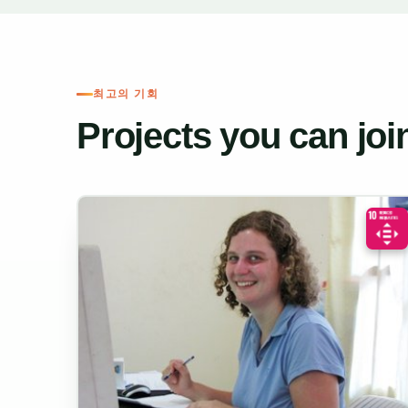
캄보디아에서 자원봉사를 하면 재건과 성장에 힘쓰
의 필수적인 언어 능력 향상을 돕거나 지역 NGO에
화를 만들어냅니다.
최고의 기회
이 프로그램들은 캄보디아 국민들에게 혜택을 줄 뿐
면한 과제에 대한 더 깊은 이해를 제공합니다.
Projects you can joi
캄보디아에서 자원봉사를 할 때
숙소:
자원봉사자들은 일반적으로 다른 외국인 참
홈스테이를 통해 크메르 문화와 일상생활을 더욱
식사:
실습 기간 동안 전통 캄보디아식 식사가 제
기 음식을 기대하셔도 좋습니다.
근무:
프로그램에 따라 근무 시간은 다르지만, 
활동이 포함됩니다.