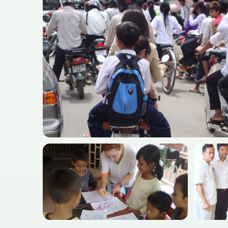
캄보디아의 아름다움을 만끽하고 현지인들의 생활 방식과
Solutions는 현지 코디네이터와 함께하는 멋진 
보디아의 어두운 과거를 보여주는 박물관들을 둘러보
립으로 가서 앙코르 유적지를 탐방하는 것도 좋습니
에 완벽한 해안 도시 시아누크빌도 추천합니다.
시엠
르와트 유적을 탐험하고 감상하고 싶었던 적이 있
나요? 무너진 성벽을 따라 걸으며 아름다운 조각들
상하고, 불교와 힌두교의 기운을 느껴보세요. 바이욘
원의 웅장함에 감탄하고, 타 프롬 사원에서 완벽한
을 찍어보세요. 톤레삽 강에서 보트를 타고 수상 
생활 모습을 구경하는 것도 좋습니다.
프놈펜 당일
여행
프놈펜 시내에도 볼거리가 많아 주말을 알차게
용할 수 있습니다! 1970년대 수백만 명의 캄보디
학살당했던 킬링필드(쳉엑)를 방문하는 것으로 하
시작해 보세요. 오디오 가이드 투어를 통해 캄보디
어두운 과거를 생생하게 알 수 있습니다. 그 후 S2