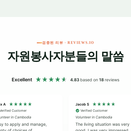
 활동 중에 해변이 그리우시다면, 시하누크빌로의 주말
시간 거리에 있는 시하누크빌에서는 새하얀 모래사장과
강 크루즈
사원의 나라 캄보디아를 탐험하는 가장 좋은
올라
수록
검증된 리뷰 · REVIEWS.IO
당일
자원봉사자분들의 말씀
목과
 있는
탐험
주말
Excellent
4.83
based on
18
reviews
원하
 고객
ix A
Jacob S
Verified Customer
Verified Customer
unteer in Cambodia
Volunteer in Cambodia
sy to apply and manage,
The living situation was very
nty of choices of
good. I was very impressed