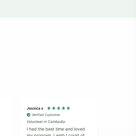
Jessica s
Zara F
Verified Customer
Verified Cus
Volunteer in Cambodia
Volunteer in 
I had the best time and loved
Disorganised
my program, I wish I could of
communicati