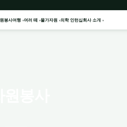
원봉사여행
여러 떼
물가
자원
의학 인턴십
회사 소개
자원봉사