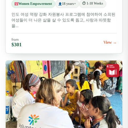
⏱ 1-18 Weeks
Women Empowerment
18 years+
인도 여성 역량 강화 자원봉사 프로그램에 참여하여 소외된
여성들이 더 나은 삶을 살 수 있도록 돕고, 사랑과 따뜻함
을…
from
View →
$301