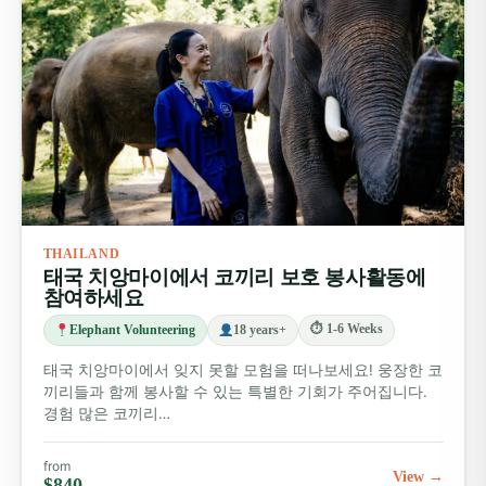
THAILAND
태국 치앙마이에서 코끼리 보호 봉사활동에
참여하세요
⏱ 1-6 Weeks
Elephant Volunteering
18 years+
태국 치앙마이에서 잊지 못할 모험을 떠나보세요! 웅장한 코
끼리들과 함께 봉사할 수 있는 특별한 기회가 주어집니다.
경험 많은 코끼리…
from
View →
$840