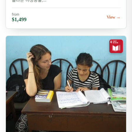
from
View →
$1,499