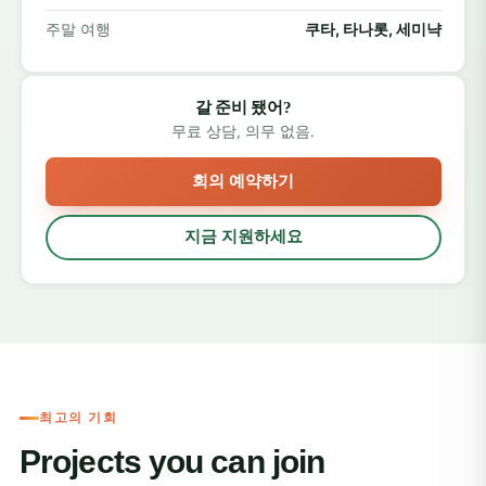
주말 여행
쿠타, 타나롯, 세미냑
발리에서 자원봉사를 할 때 무엇을
기대할 수 있을까요?
갈 준비 됐어?
무료 상담, 의무 없음.
발리에서는 현지 전통, 따뜻한 환대, 울창한 자연의 아름다
움에 흠뻑 빠져들게 될 것입니다. 우붓 중심부에 머물든 인
회의 예약하기
근 마을에서 아이들과 함께 봉사활동을 하든, 발리에서의
시간은 보람차고 새로운 경험을 선사할 것입니다.
지금 지원하세요
숙소:
자원봉사자들은 기본적인 편의시설과 화기애애
한 분위기를 갖춘 전통 발리 가옥의 공동 숙소에 머물
게 됩니다.
식사:
평일에는 발리식 식사가 두 끼 제공됩니다. 밥,
최고의 기회
면, 신선한 채소, 열대 과일이 풍성하게 준비되어 있습
니다.
Projects you can join