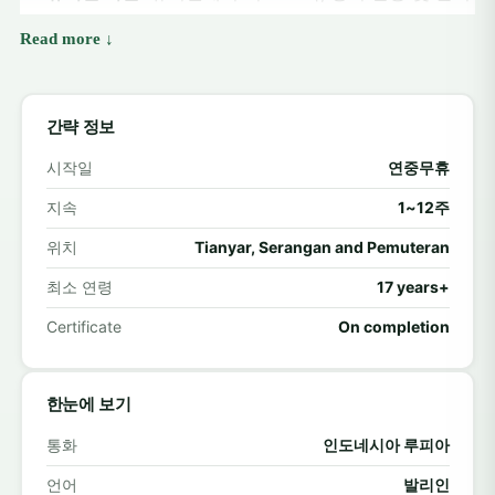
기반 학습을 지원합니다.
거북이 보호:
이 프로젝트에 참여하여 남부 발리에서
자원봉사를 하며 거북이 관리 및 보호에 대한 경험을
간략 정보
쌓으세요.
시작일
연중무휴
해양 보존:
북부 해안 앞바다에 인공 산호초 구조물을
지속
1~12주
제작하고 설치하는 것을 지원합니다.
위치
Tianyar, Serangan and Pemuteran
발리에 긍정적인 영향을 미치세요
최소 연령
17 years+
Certificate
On completion
발리에서의 자원봉사는 단순히 사회에 기여하는 것 이상
의 의미를 지닙니다. 새로운 관계를 형성하고, 자원이 부족
한 지역 사회를 지원하며, 여러분 자신의 세계관을 넓히는
한눈에 보기
소중한 경험입니다. 여러분의 참여는 교육과 의료 서비스
통화
인도네시아 루피아
접근성을 개선하고, 지역 사회 내 지속 가능한 발전을 촉진
언어
발리인
하는 데 기여합니다.