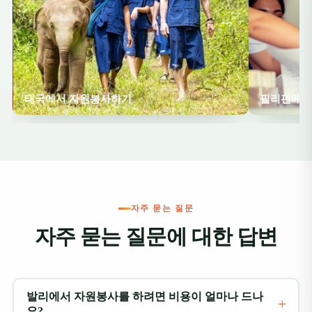
- In
supp
day 
guys 
mom
beca
sou
태국에서 자원봉사하기
필리핀에서
the 
from
sea 
food
“Ibu
to s
vol
mos
자주 묻는 질문
memo
자주 묻는 질문에 대한 답변
outdoors Most i
teac
Yay
not 
Eng
발리에서 자원봉사를 하려면 비용이 얼마나 드나
muc
요?