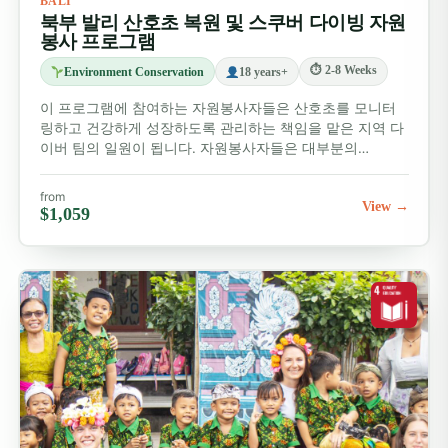
BALI
있는 봉사를 할 수 있는 프로그램에 참여하세요. 프로그램
북부 발리 산호초 복원 및 스쿠버 다이빙 자원
봉사 프로그램
선택에 도움이 필요하신가요? 저희가 모든 단계를 안내해
드리겠습니다.
⏱ 2-8 Weeks
Environment Conservation
18 years+
이 프로그램에 참여하는 자원봉사자들은 산호초를 모니터
주말 여행 추천 코스
링하고 건강하게 성장하도록 관리하는 책임을 맡은 지역 다
이버 팀의 일원이 됩니다. 자원봉사자들은 대부분의…
발리에서의 모험은 끝이 없을 것 같아요! 인도네시아에서
from
가장 아름다운 섬 중 하나인 발리의 매력을 모두 경험하려
View →
$1,059
면 시간이 부족할지도 몰라요. 문둑으로 가서 멋진 일출을
감상하거나, 발리 중부 베두굴에 있는 바라탄 호수를 방문
해 보세요. 몽키 포레스트에서 하루를 보내고 깃깃 폭포까
지 하이킹을 떠나는 것도 좋겠죠. 발리에서 가장 아름다운
사원 중 하나인 타나롯 사원을 방문하여 인스타그램에 올
릴 만한 멋진 사진을 찍어보세요! 편안한 주말을 보내고 싶
다면, 북부 발리의 이국적인 마을들을 자전거로 둘러보며
바투르 산과 킨타마니 산을 배경으로 펼쳐지는 아름다운