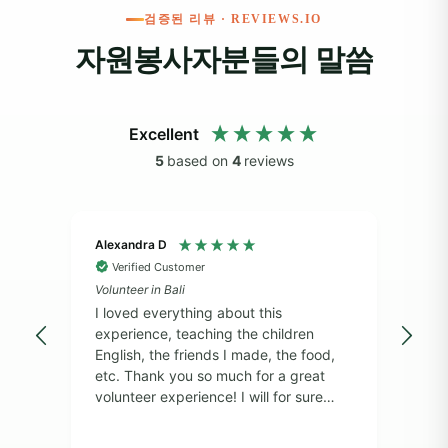
검증된 리뷰 · REVIEWS.IO
자원봉사자분들의 말씀
Excellent
5
based on
4
reviews
Alexandra D
Doug
Verified Customer
V
Volunteer in Bali
Volun
een
I loved everything about this
I wa
experience, teaching the children
over
ed
English, the friends I made, the food,
sabb
d
etc. Thank you so much for a great
qua
volunteer experience! I will for sure
Volu
l
come back :)
that
also
worl