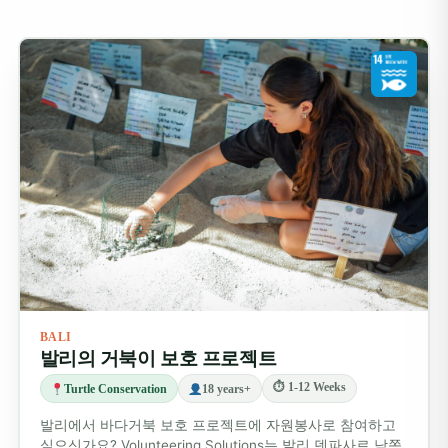
업무:
선택한 프로그램에 따라 수업 진행, 수업 계획,
교실 활동 지원 또는 지역 병원 지원 등의 업무를 수행
하게 됩니다.
자유 시간:
저녁 시간과 주말에는 우붓의 계단식 논부
터 스미냑의 해변까지 발리를 자유롭게 탐험해 보세요.
발리의 문화에 푹 빠져보세요
발리는 의미 있는 업무와 문화 체험을 동시에 즐길 수 있
는 완벽한 여행지입니다. 전통 춤 공연을 관람하고, 발리
요리의 정수를 배우거나, 현지 의식에 참여해 보세요. 울루
와투나 타나롯 사원을 방문하고, 우붓의 몽키 포레스트를
BALI
발리의 거북이 보호 프로젝트
탐험하거나, 정글에 둘러싸인 곳에서 요가 수업을 들어보
는 것도 좋습니다.
⏱ 1-12 Weeks
Turtle Conservation
18 years+
발리에서 바다거북 보호 프로젝트에 자원봉사로 참여하고
추가 투어
싶으신가요? Volunteering Solutions는 발리 덴파사르 남쪽