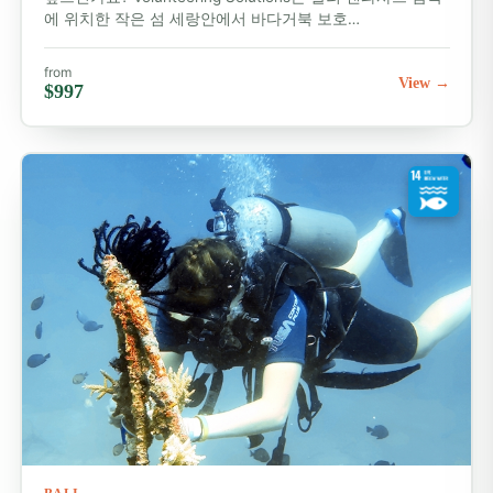
에 위치한 작은 섬 세랑안에서 바다거북 보호…
주말을 알차게 보내려면 발리 주변 여행을 추가 계획해 보
세요. 누사 페니다의 아름다운 해변을 방문하거나, 아메드
from
View →
$997
에서 스노클링을 즐기거나, 바투르 산에 올라 일출을 감상
해 보세요. 많은 자원봉사자들이 주말을 이용해 논밭, 폭
포, 숨겨진 사원을 탐험하기도 합니다. 모험을 원한다면 래
프팅, 스쿠버 다이빙, 서핑에 도전해 보세요.
나만의 주말 일정을 짜고 싶으신가요?
traveldesk@volunteeringsolutions.com으로 저희 여행
담당팀에 문의하세요. 완벽한 여행 계획을 세우는 데 도움
을 드리겠습니다!
지금 신청하세요
발리에서 봉사 활동을 시작할 준비가 되셨나요?
지금 신청
하고
세계에서 가장 아름다운 섬 중 하나를 탐험하며 의미