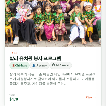
자틸루위 계단식 논을 감상해 보세요.
주말에는 발리의 아
름다운 사원들을 탐방하는 것도
좋은 선택입니다. 사진으
로만 봤던 사원들을 직접 눈으로 확인해 보세요. 타나롯 사
원, 울루와투 사원, 베사키 사원 등을 방문하여 엽서처럼
아름다운 사진을 남겨보세요!
발리 사파리 앤 마린 파크에
서 하루를 보내세요.
발리에서 가장 크고 인기 있는 동물
테마파크 중 하나인 이곳에서는 80종이 넘는 동물들이 자
연 서식지와 유사한 넓은 우리에서 자유롭게 돌아다니는
BALI
모습을 볼 수 있어 즐거운 시간을 보낼 수 있습니다.
탄중
발리 유치원 봉사 프로그램
베노아 해변에서 패러세일링을 즐겨보세요.
발리 여행 버
⏱ 1-12 Weeks
Childcare
17 years+
킷리스트에 '수상 스포츠 체험'이 있다면 주말에 탄중 베노
발리 북부의 작은 어촌 마을인 티안야르에서 유치원 프로젝
아 해변으로 가서 패러세일링을 꼭 해보세요! 발리에서 가
트에 자원봉사자로 참여하여 아이들과 소통하고, 아이들을
장 안전한 액티비티 중 하나이며, 국제 표준을 충족하는 장
즐겁게 해주고, 자신감을 북돋아 주는…
비를 사용하여 안전하게 하늘을 날 수 있습니다. 패러세일
링 외에도 탄중 베노아에서는 스쿠버 다이빙이나 씨워크
from
View →
$470
를 즐길 수 있습니다.
우붓 몽키 포레스트에서 하루를 보내