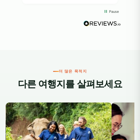
programs. Aft
man
Pause
even
one 
to c
prof
acc
prov
just 
is a
hou
더 많은 목적지
the 
다른 여행지를 살펴보세요
thei
and 
and 
att
outd
lodg
mod
follow
cond