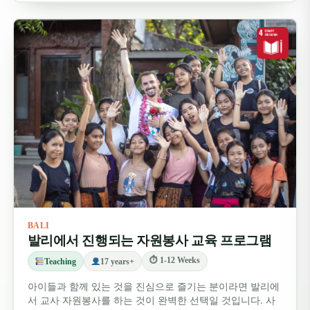
세요
. 700마리가 넘는 원숭이들이 있는 이곳은 꼭 방문할
가치가 있습니다! 다른 볼거리가 없더라도 이 귀여운 원숭
이들과 함께 즐거운 하루를 보내기에 충분합니다. 나무 사
이를 오가는 원숭이들의 재롱에 감탄하고, 숲 속에 자리한
고대 사원들을 방문해 보세요.
요리 강습에 참여
하는 것도
좋습니다. 해변에서 편안하게 시간을 보내고 싶은 분들은
주말에 몇 시간 동안 요리 강습에 참여하여 정통 발리 요
리를 만드는 법을 배워볼 수 있습니다. 버킷리스트에 있는
다른 여행 계획이 있거나 위에 언급된 장소들을 방문하고
싶다면, 저희 여행 전문가에게 문의하세요. 주말 여행 계획
을 세우는 데 도움을 드릴 수 있습니다.
traveldesk@volunteeringsolutions.com
으로 원하시
BALI
는 주말 여행 계획을 적어 이메일을 보내주시면, 고객님의
발리에서 진행되는 자원봉사 교육 프로그램
필요에 맞춰 안내해 드리겠습니다.
⏱ 1-12 Weeks
Teaching
17 years+
아이들과 함께 있는 것을 진심으로 즐기는 분이라면 발리에
서 교사 자원봉사를 하는 것이 완벽한 선택일 것입니다. 사