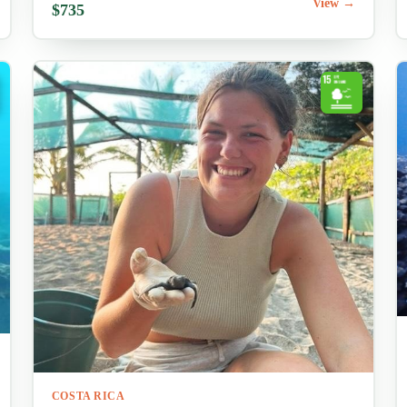
View →
$735
COSTA RICA