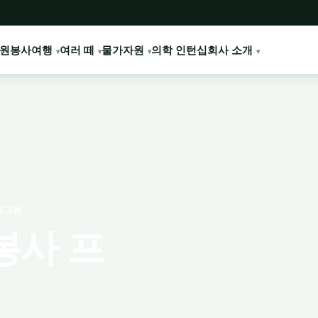
원봉사여행
여러 떼
물가
자원
의학 인턴십
회사 소개
로그램
봉사 프