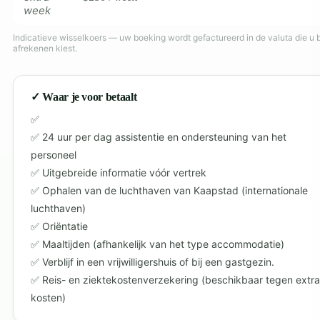
week
Indicatieve wisselkoers — uw boeking wordt gefactureerd in de valuta die u b
afrekenen kiest.
✓ Waar je voor betaalt
24 uur per dag assistentie en ondersteuning van het
personeel
Uitgebreide informatie vóór vertrek
Ophalen van de luchthaven van Kaapstad (internationale
luchthaven)
Oriëntatie
Maaltijden (afhankelijk van het type accommodatie)
Verblijf in een vrijwilligershuis of bij een gastgezin.
Reis- en ziektekostenverzekering (beschikbaar tegen extra
kosten)