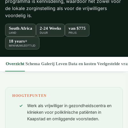
programma is kennisdeling, waardoor het zowel voor
de lokale zorginstelling als voor de vrijwilligers
voordelig is.
South Africa
2-24 Weeks
van
$775
LAND
DUUR
PRIJS
18 years+
MINIMUMLEEFTIJD
Overzicht
Schema
Galerij
Leven
Data en kosten
Veelgestelde vr
HOOGTEPUNTEN
Werk als vrijwilliger in gezondheidscentra en
klinieken voor poliklinische patiënten in
Kaapstad en omliggende voorsteden.