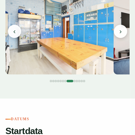
‹
›
DATUMS
Startdata