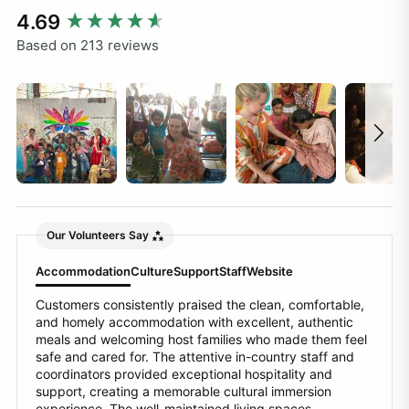
New content loaded
4.69
Based on 213 reviews
Our Volunteers Say
Accommodation
Culture
Support
Staff
Website
Customers consistently praised the clean, comfortable,
and homely accommodation with excellent, authentic
meals and welcoming host families who made them feel
safe and cared for. The attentive in-country staff and
coordinators provided exceptional hospitality and
support, creating a memorable cultural immersion
experience. The well-maintained living spaces,