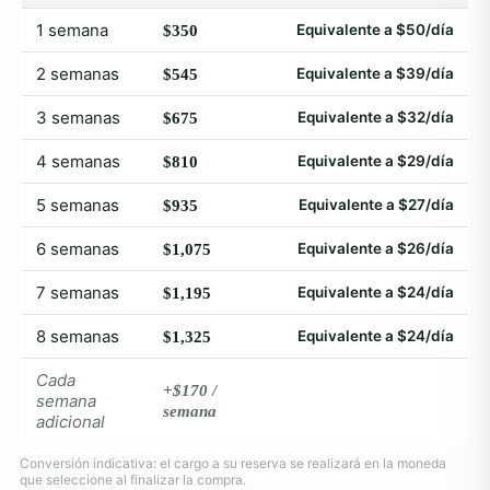
1 semana
Equivalente a $50/día
$350
2 semanas
Equivalente a $39/día
$545
3 semanas
Equivalente a $32/día
$675
4 semanas
Equivalente a $29/día
$810
5 semanas
Equivalente a $27/día
$935
6 semanas
Equivalente a $26/día
$1,075
7 semanas
Equivalente a $24/día
$1,195
8 semanas
Equivalente a $24/día
$1,325
Cada
+$170 /
semana
semana
adicional
Conversión indicativa: el cargo a su reserva se realizará en la moneda
que seleccione al finalizar la compra.