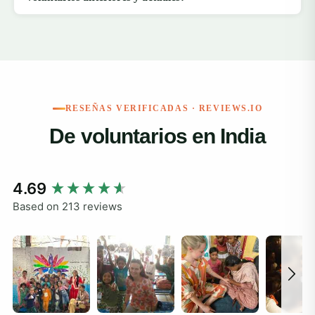
RESEÑAS VERIFICADAS · REVIEWS.IO
De voluntarios en India
New content loaded
4.69
Based on 213 reviews