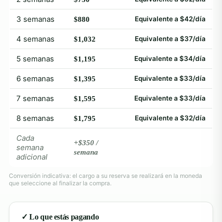
3 semanas
Equivalente a $42/día
$880
4 semanas
Equivalente a $37/día
$1,032
5 semanas
Equivalente a $34/día
$1,195
6 semanas
Equivalente a $33/día
$1,395
7 semanas
Equivalente a $33/día
$1,595
8 semanas
Equivalente a $32/día
$1,795
Cada
+$350 /
semana
semana
adicional
Conversión indicativa: el cargo a su reserva se realizará en la moneda
que seleccione al finalizar la compra.
✓ Lo que estás pagando