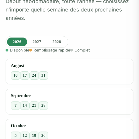
Début hebdomadaire, toute l'année — choisissez
n'importe quelle semaine des deux prochaines
années.
2026
2027
2028
Disponible
Remplissage rapide
Complet
August
10
17
24
31
September
7
14
21
28
October
5
12
19
26