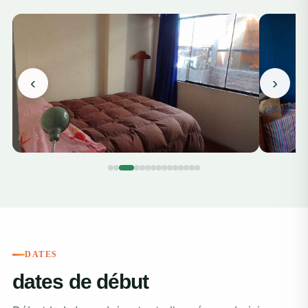
‹
›
DATES
dates de début