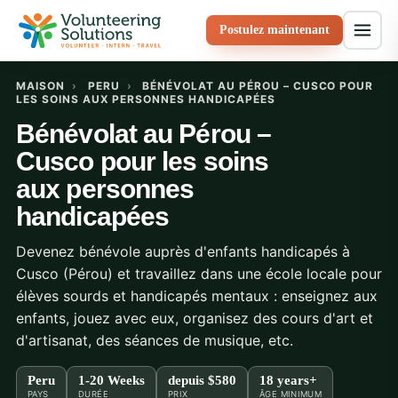
Postulez maintenant
MAISON
›
PERU
›
BÉNÉVOLAT AU PÉROU – CUSCO POUR
LES SOINS AUX PERSONNES HANDICAPÉES
Bénévolat au Pérou –
Cusco pour les soins
aux personnes
handicapées
Devenez bénévole auprès d'enfants handicapés à
Cusco (Pérou) et travaillez dans une école locale pour
élèves sourds et handicapés mentaux : enseignez aux
enfants, jouez avec eux, organisez des cours d'art et
d'artisanat, des séances de musique, etc.
Peru
1-20 Weeks
depuis
$580
18 years+
PAYS
DURÉE
PRIX
ÂGE MINIMUM