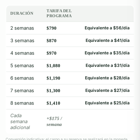
TARIFA DEL
DURACIÓN
PROGRAMA
2 semanas
Equivalente a $56/día
$790
3 semanas
Equivalente a $41/día
$870
4 semanas
Equivalente a $35/día
$970
5 semanas
Equivalente a $31/día
$1,080
6 semanas
Equivalente a $28/día
$1,190
7 semanas
Equivalente a $27/día
$1,300
8 semanas
Equivalente a $25/día
$1,410
Cada
+$175 /
semana
semana
adicional
Conversión indicativa: el cargo a su reserva se realizará en la moneda