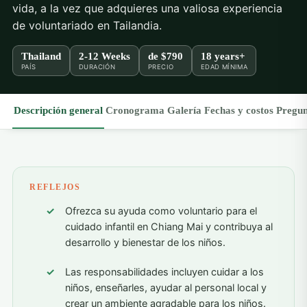
vida, a la vez que adquieres una valiosa experiencia
de voluntariado en Tailandia.
Thailand
2-12 Weeks
de
$790
18 years+
PAÍS
DURACIÓN
PRECIO
EDAD MÍNIMA
Descripción general
Cronograma
Galería
Fechas y costos
Pregun
REFLEJOS
Ofrezca su ayuda como voluntario para el
cuidado infantil en Chiang Mai y contribuya al
desarrollo y bienestar de los niños.
Las responsabilidades incluyen cuidar a los
niños, enseñarles, ayudar al personal local y
crear un ambiente agradable para los niños.