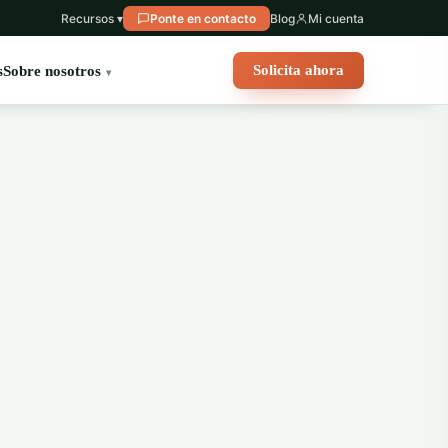
Recursos ▾
Ponte en contacto
Blog
Mi cuenta
Solicita ahora
s
Sobre nosotros