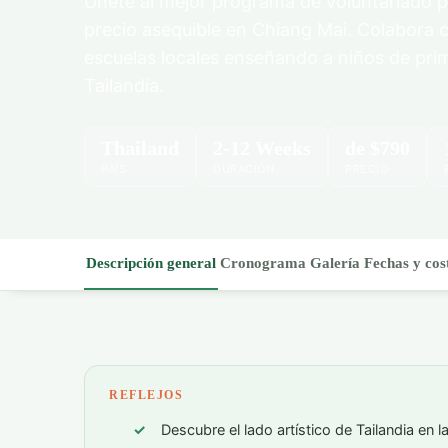
Únete al mejor programa de voluntariado p
precio asequible en Chiang Mai. Colabora 
escuelas locales enseñando a niños de pri
Tailandia.
Thailand
2-12 Weeks
de
$790
PAÍS
DURACIÓN
PRECIO
Descripción general
Cronograma
Galería
Fechas y cos
REFLEJOS
Descubre el lado artístico de Tailandia en 