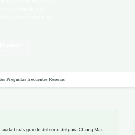
ara enseñar inglés a un
como voluntario en
maria y secundaria en
18 years+
EDAD MÍNIMA
tos
Preguntas frecuentes
Reseñas
la ciudad más grande del norte del país: Chiang Mai.