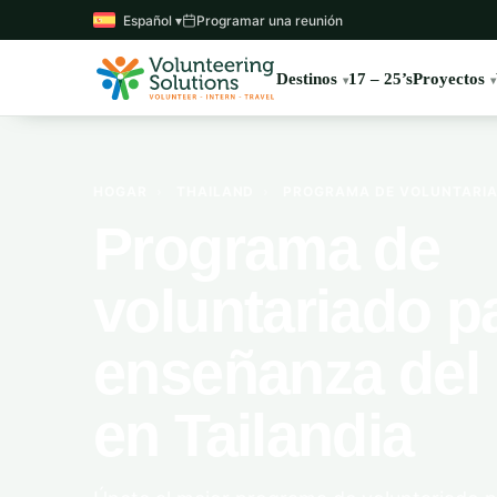
Español ▾
Programar una reunión
Destinos
17 – 25’s
Proyectos
HOGAR
›
THAILAND
›
PROGRAMA DE VOLUNTARIAD
Programa de
voluntariado pa
enseñanza del 
en Tailandia