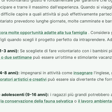
o di volontariato giusto è fondamentale per garantire che 
cipare e trarre il massimo dall'esperienza. Quando si viagg
difficile capire a quali attività si può effettivamente partec
tariato prevedono lunghe giornate, molte camminate e barri
ora molte opportunità adatte alla tua famiglia
. Considera gl
 figli quando scegli il progetto perfetto da intraprendere. A
1-3 anni):
Se scegliete di fare volontariato con i bambini p
 o due settimane
può essere un'ottima e stimolante vacanz
(4-8 anni):
impegnarsi in attività come
insegnare
l'inglese,
oratori artistici e creativi
può essere sia divertente che form
 adolescenti (9-16 anni):
i ragazzi più grandi potrebbero 
e
la conservazione della fauna selvatica
o
il lavoro ambienta