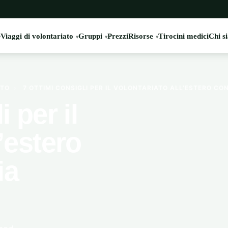
Viaggi di volontariato
Gruppi
Prezzi
Risorse
Tirocini medici
Chi s
ATO
›
7 OTTIMI CONSIGLI PER IL VOLONTARIATO ALL’ESTERO CO
i per il
l’estero
ia