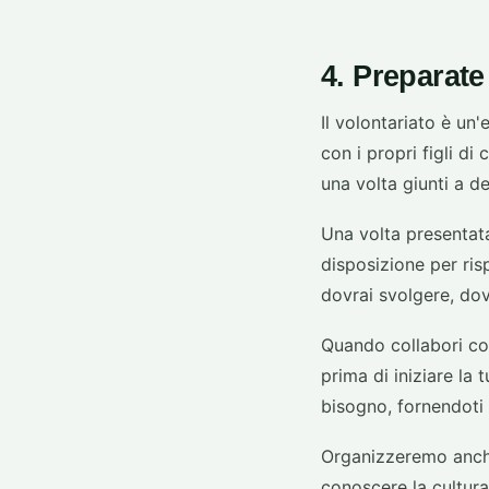
4. Preparate
Il volontariato è un
con i propri figli d
una volta giunti a d
Una volta presentata
disposizione per ris
dovrai svolgere, dov
Quando collabori con
prima di iniziare la 
bisogno, fornendoti co
Organizzeremo anche 
conoscere la cultura