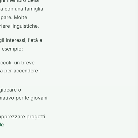
ogni membro della
ia con una famiglia
ipare. Molte
ere linguistiche.
i interessi, l'età e
d esempio:
iccoli, un breve
a per accendere i
 giocare o
ativo per le giovani
apprezzare progetti
le
.