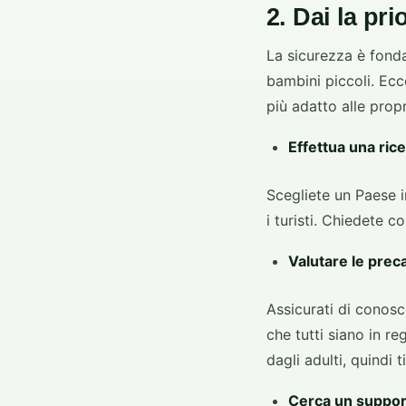
2. Dai la pri
La sicurezza è fonda
bambini piccoli. Ecc
più adatto alle prop
Effettua una ric
Scegliete un Paese in 
i turisti. Chiedete c
Valutare le preca
Assicurati di conosce
che tutti siano in r
dagli adulti, quindi 
Cerca un supporto