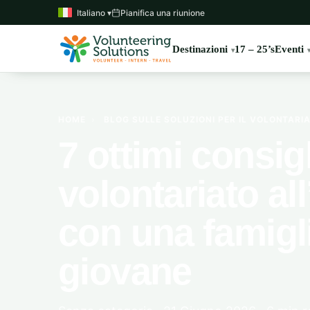
Italiano ▾
Pianifica una riunione
Destinazioni
17 – 25’s
Eventi
HOME
›
BLOG SULLE SOLUZIONI PER IL VOLONTARI
7 ottimi consigl
volontariato al
con una famigl
giovane