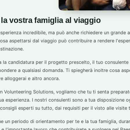
 la vostra famiglia al viaggio
'esperienza incredibile, ma può anche richiedere un grande 
i cosa aspettarsi dal viaggio può contribuire a rendere l'esp
estinazione.
 la candidatura per il progetto prescelto, il tuo consulente
pondere a qualsiasi domanda. Ti spiegherà inoltre cosa aspe
e alloggerai e altro ancora.
 Volunteering Solutions, vogliamo che tu ti senta preparato
tua esperienza. I nostri consulenti sono a tua disposizione o
nsigli esperti su tutto, dai requisiti per il visto alle visite t
un periodo di orientamento per te e la tua famiglia, duran
 e l'importante lavoro che contribuirete a svolgere nel Paes