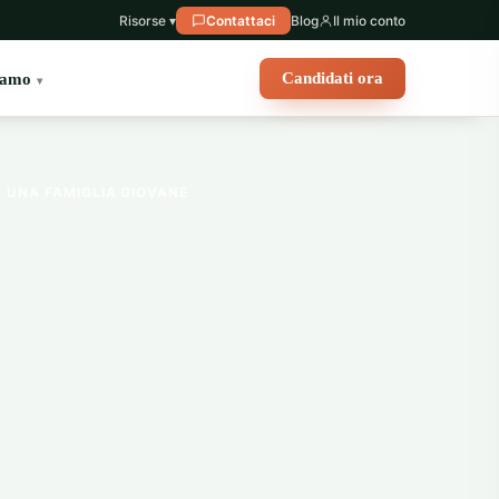
Risorse ▾
Contattaci
Blog
Il mio conto
Candidati ora
iamo
N UNA FAMIGLIA GIOVANE