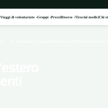
Viaggi di volontariato
Gruppi
Prezzi
Risorse
Tirocini medici
Chi s
ATO
›
IN CHE MODO IL VOLONTARIATO ALL’ESTERO È UTILE AGLI
l’estero
denti