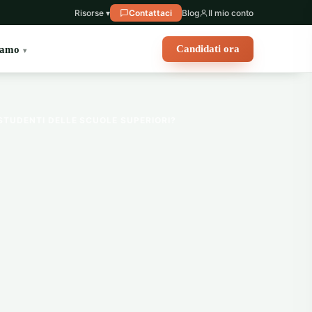
Risorse ▾
Contattaci
Blog
Il mio conto
Candidati ora
iamo
 STUDENTI DELLE SCUOLE SUPERIORI?