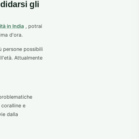
didarsi gli
tà in India
, potrai
ima d'ora.
 persone possibili
ll'età. Attualmente
 problematiche
 coralline e
ie dalla