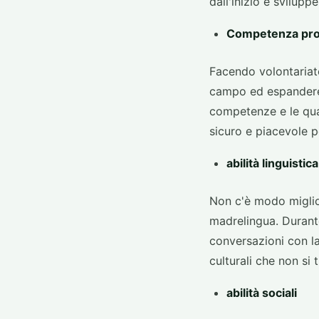
dall'inizio e svilu
Competenza pro
Facendo volontariato
campo ed espandere l
competenze e le qual
sicuro e piacevole p
abilità linguistica
Non c'è modo miglio
madrelingua. Durante
conversazioni con la
culturali che non si t
abilità sociali