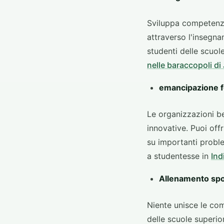
Sviluppa competenze 
attraverso l'insegn
studenti delle scuole
nelle baraccopoli di
emancipazione 
Le organizzazioni be
innovative. Puoi off
su importanti probl
a studentesse in
Ind
Allenamento spo
Niente unisce le com
delle scuole superio