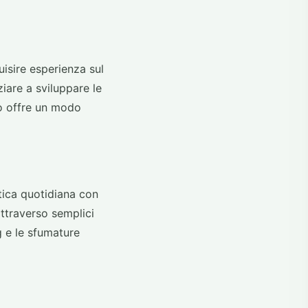
isire esperienza sul
iare a sviluppare le
to offre un modo
tica quotidiana con
attraverso semplici
g e le sfumature