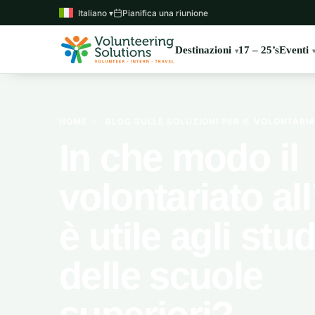
Italiano ▾
Pianifica una riunione
Destinazioni
17 – 25’s
Eventi
HOME
›
BLOG SULLE SOLUZIONI PER IL VOLONTARI
In che modo il
volontariato al
è utile agli stu
delle scuole