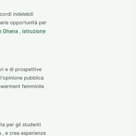
ordi indelebili
arie opportunità per
in Ghana
,
istruzione
ri e di prospettive
 l'opinione pubblica
powerment femminile
a per gli studenti
a
, e crea esperienze