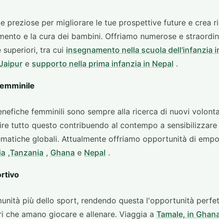
preziose per migliorare le tue prospettive future e crea ric
amento e la cura dei bambini. Offriamo numerose e straordin
 superiori, tra cui
insegnamento nella scuola dell'infanzia 
 Jaipur
e
supporto nella prima infanzia in Nepal
.
femminile
nefiche femminili sono sempre alla ricerca di nuovi volonta
rire tutto questo contribuendo al contempo a sensibilizzare
ematiche globali. Attualmente offriamo opportunità di em
ia
,
Tanzania
,
Ghana
e
Nepal
.
rtivo
unità più dello sport, rendendo questa l'opportunità perfett
ri che amano giocare e allenare. Viaggia a
Tamale, in Ghan