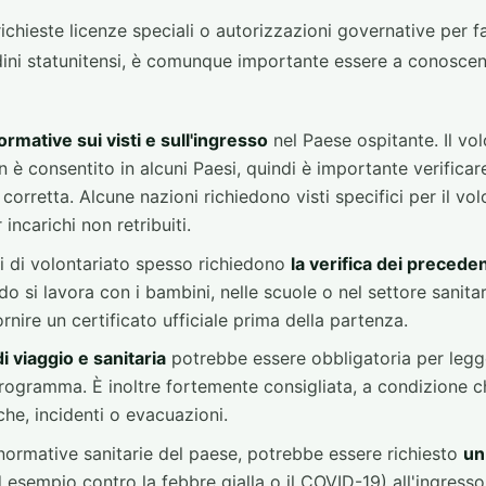
chieste licenze speciali o autorizzazioni governative per f
tadini statunitensi, è comunque importante essere a conoscenz
ormative sui visti e sull'ingresso
nel Paese ospitante. Il vo
n è consentito in alcuni Paesi, quindi è importante verificare
 corretta. Alcune nazioni richiedono visti specifici per il vo
incarichi non retribuiti.
i di volontariato spesso richiedono
la verifica dei preceden
o si lavora con i bambini, nelle scuole o nel settore sanitari
ornire un certificato ufficiale prima della partenza.
i viaggio e sanitaria
potrebbe essere obbligatoria per legg
programma. È inoltre fortemente consigliata, a condizione c
e, incidenti o evacuazioni.
normative sanitarie del paese, potrebbe essere richiesto
un
 esempio contro la febbre gialla o il COVID-19) all'ingresso.