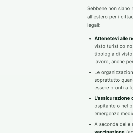
Sebbene non siano ri
all'estero per i cit
legali:
Attenetevi alle n
visto turistico no
tipologia di visto
lavoro, anche per 
Le organizzazion
soprattutto quand
essere pronti a f
L'assicurazione d
ospitante o nel 
emergenze medich
A seconda delle 
vaccinazione
(ad