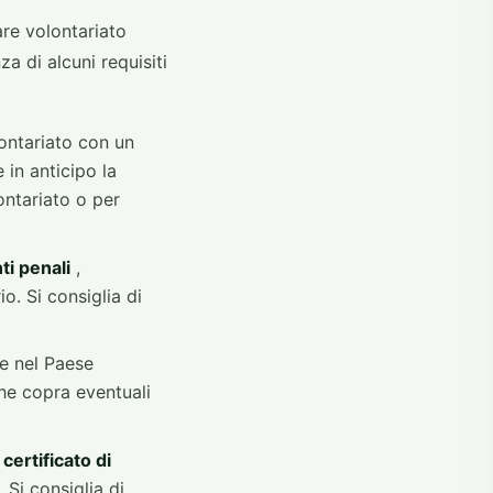
are volontariato
a di alcuni requisiti
lontariato con un
 in anticipo la
lontariato o per
ti penali
,
o. Si consiglia di
e nel Paese
he copra eventuali
 certificato di
 Si consiglia di