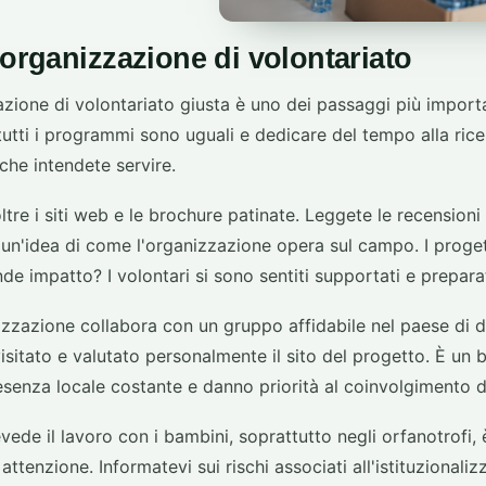
'organizzazione di volontariato
azione di volontariato giusta è uno dei passaggi più importa
tutti i programmi sono uguali e dedicare del tempo alla rice
che intendete servire.
ltre i siti web e le brochure patinate. Leggete le recensioni 
 un'idea di come l'organizzazione opera sul campo. I proget
nde impatto? I volontari si sono sentiti supportati e prepara
nizzazione collabora con un gruppo affidabile nel paese di d
sitato e valutato personalmente il sito del progetto. È un
enza locale costante e danno priorità al coinvolgimento d
ede il lavoro con i bambini, soprattutto negli orfanotrofi,
attenzione. Informatevi sui rischi associati all'istituzionali