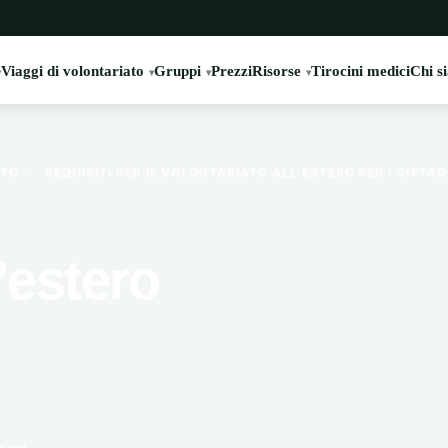
Viaggi di volontariato
Gruppi
Prezzi
Risorse
Tirocini medici
Chi s
ATO
›
REQUISITI PER IL VOLONTARIATO ALL’ESTERO PER I CITTAD
l’estero