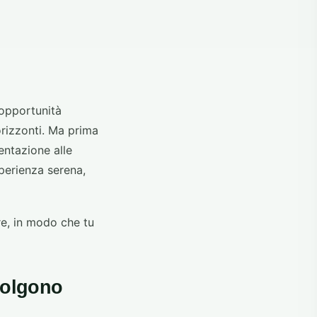
'opportunità
orizzonti. Ma prima
entazione alle
sperienza serena,
re, in modo che tu
svolgono