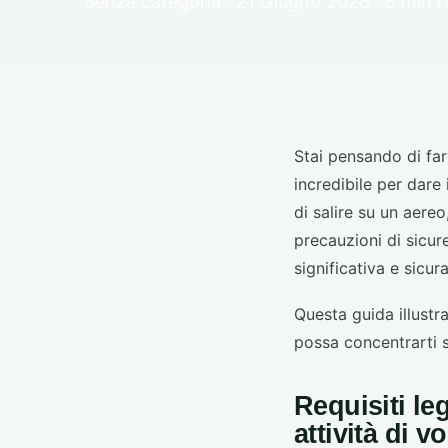
Senza categoria · 21 Giugno 2026 · 6 min 
Stai pensando di far
incredibile per dare
di salire su un aere
precauzioni di sicur
significativa e sicura
Questa guida illustr
possa concentrarti s
Requisiti le
attività di v