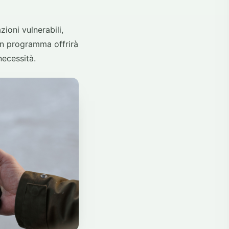
ioni vulnerabili,
uon programma offrirà
necessità.