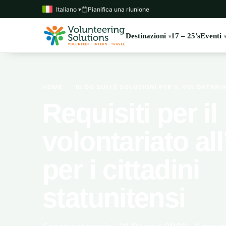
Italiano ▾
Pianifica una riunione
Destinazioni
17 – 25’s
Eventi
HOME
›
BLOG SULLE SOLUZIONI PER IL VOLONTARI
Requisiti per il
volontariato al
per i cittadini
statunitensi