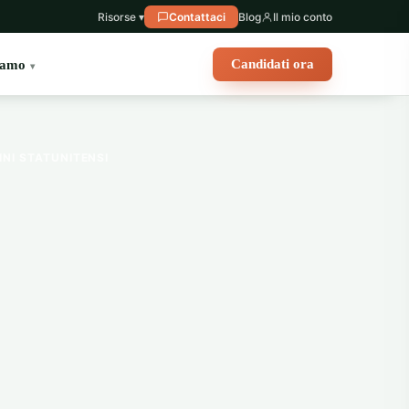
Risorse ▾
Contattaci
Blog
Il mio conto
Candidati ora
iamo
INI STATUNITENSI