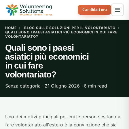
Candidati ora
HOME
›
BLOG SULLE SOLUZIONI PER IL VOLONTARIATO
›
QUALI SONO I PAESI ASIATICI PIÙ ECONOMICI IN CUI FARE
VOLONTARIATO?
Quali sono i paesi
asiatici più economici
in cui fare
volontariato?
Senza categoria · 21 Giugno 2026 · 6 min read
Uno dei motivi principali per cui le persone esitano a
fare volontariato all'estero è la convinzione che sia