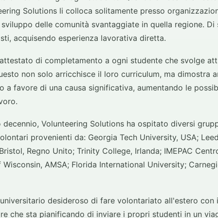
eering Solutions li colloca solitamente presso organizzazio
 sviluppo delle comunità svantaggiate in quella regione. Di 
isti, acquisendo esperienza lavorativa diretta.
 attestato di completamento a ogni studente che svolge atti
Questo non solo arricchisce il loro curriculum, ma dimostra a
ro a favore di una causa significativa, aumentando le possibi
avoro.
o decennio, Volunteering Solutions ha ospitato diversi grupp
i volontari provenienti da: Georgia Tech University, USA; Lee
 Bristol, Regno Unito; Trinity College, Irlanda; IMEPAC Centro
of Wisconsin, AMSA; Florida International University; Carnegi
universitario desideroso di fare volontariato all'estero con 
e che sta pianificando di inviare i propri studenti in un vi