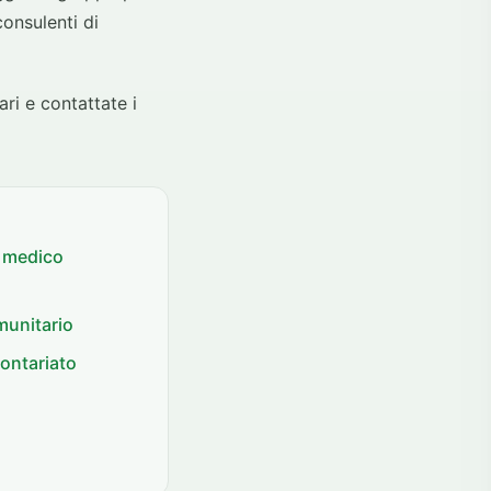
consulenti di
ari e contattate i
o medico
munitario
lontariato