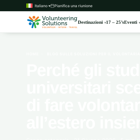
Italiano ▾
Pianifica una riunione
Destinazioni
17 – 25’s
Eventi
HOME
›
BLOG SULLE SOLUZIONI PER IL VOLONTARI
Perché gli stud
universitari sc
di fare volontar
all’estero insi