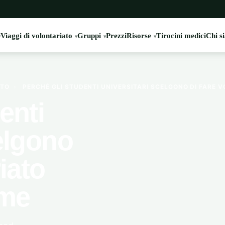
Viaggi di volontariato
Gruppi
Prezzi
Risorse
Tirocini medici
Chi s
ATO
›
PERCHÉ GLI STUDENTI UNIVERSITARI SCELGONO DI FARE V
enti
elgono
iato
eme