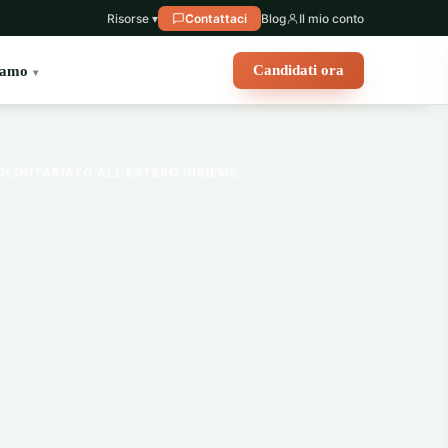
Risorse ▾
Contattaci
Blog
Il mio conto
Candidati ora
iamo
OLONTARIATO ALL’ESTERO INSIEME