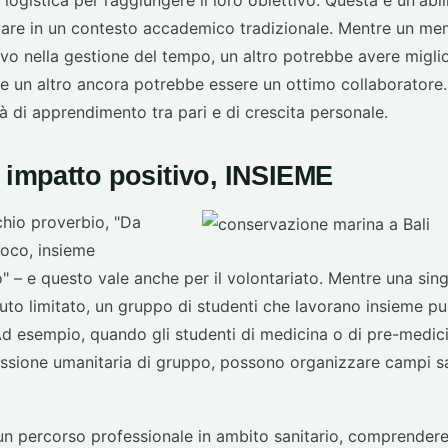
 logistica per raggiungere il loro obiettivo. Questa è un'abi
are in un contesto accademico tradizionale. Mentre un m
o nella gestione del tempo, un altro potrebbe avere miglio
e un altro ancora potrebbe essere un ottimo collaboratore.
 di apprendimento tra pari e di crescita personale.
 impatto positivo, INSIEME
hio proverbio, "Da
poco, insieme
" – e questo vale anche per il volontariato. Mentre una si
buto limitato, un gruppo di studenti che lavorano insieme 
d esempio, quando gli studenti di medicina o di pre-medici
missione umanitaria di gruppo, possono organizzare campi s
 un percorso professionale in ambito sanitario, comprender