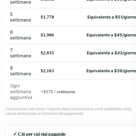
settimane
5
$1,778
Equivalente a $51/giorn
settimane
6
$1,906
Equivalente a $45/giorn
settimane
7
$2,035
Equivalente a $42/giorn
settimane
8
$2,163
Equivalente a $39/giorn
settimane
Ogni
settimana
+$175 / settimana
aggiuntiva
Conversione indicativa: l'importo della prenotazione verrà addebitato nella
valuta selezionata al momento del pagamento.
✓ Ciò per cui stai pagando