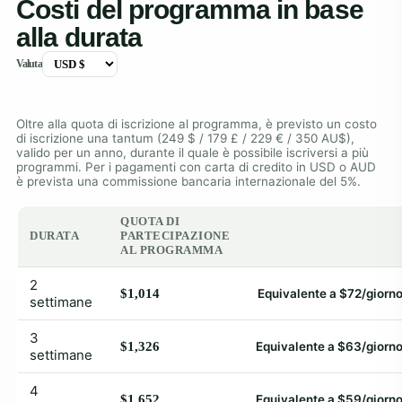
Costi del programma in base
alla durata
Valuta
Oltre alla quota di iscrizione al programma, è previsto un costo
di iscrizione una tantum (249 $ / 179 £ / 229 € / 350 AU$),
valido per un anno, durante il quale è possibile iscriversi a più
programmi. Per i pagamenti con carta di credito in USD o AUD
è prevista una commissione bancaria internazionale del 5%.
QUOTA DI
DURATA
PARTECIPAZIONE
AL PROGRAMMA
2
$1,014
Equivalente a $72/giorn
settimane
3
$1,326
Equivalente a $63/giorn
settimane
4
$1,652
Equivalente a $59/giorn