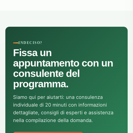
and
exp
peop
sup
alw
hel
at 
INDECISO?
grat
Fissa un
trea
appuntamento con un
The
hea
consulente del
res
the
programma.
bigg
tau
Siamo qui per aiutarti: una consulenza
cou
adap
individuale di 20 minuti con informazioni
The
dettagliate, consigli di esperti e assistenza
reso
nella compilazione della domanda.
alw
hom