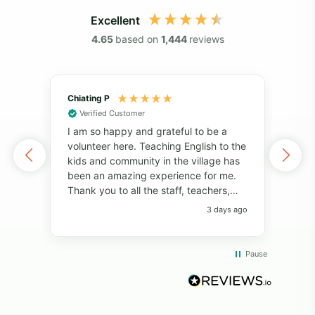
Excellent
4.65
based on
1,444
reviews
Chiating P
May
Verified Customer
Vol
I am so happy and grateful to be a
of 
volunteer here. Teaching English to the
I've
kids and community in the village has
alo
been an amazing experience for me.
also
Thank you to all the staff, teachers,
unf
and volunteers for your help and
fri
3 days ago
support. Thank you to the students for
pers
always bringing so much joy to the
Pro
classroom. I have learned so much
com
Pause
from everyone! I will always remember
whil
the big smiles, the fun memories, and
rea
the beautiful island. Thank you so
diff
much!"
opp