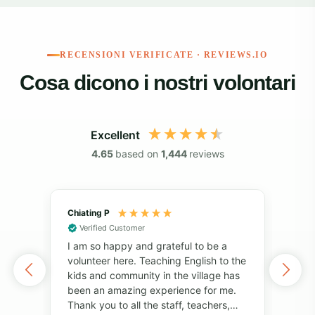
RECENSIONI VERIFICATE · REVIEWS.IO
Cosa dicono i nostri volontari
Excellent
4.65
based on
1,444
reviews
Chiating P
May
Verified Customer
Vol
I am so happy and grateful to be a
of 
volunteer here. Teaching English to the
I've
kids and community in the village has
alo
been an amazing experience for me.
also
Thank you to all the staff, teachers,
unf