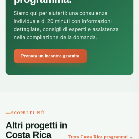
bigg
tau
Siamo qui per aiutarti: una consulenza
cou
adap
individuale di 20 minuti con informazioni
The
dettagliate, consigli di esperti e assistenza
reso
nella compilazione della domanda.
alw
hom
mind
Prenota un incontro gratuito
dif
mak
Thi
tha
con
and
ret
kno
prof
SCOPRI DI PIÙ
per
Altri progetti in
Sol
that
Costa Rica
Tutto Costa Rica programmi →
my 