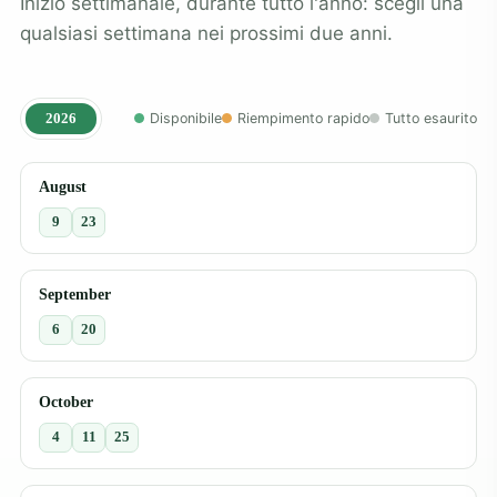
Inizio settimanale, durante tutto l'anno: scegli una
qualsiasi settimana nei prossimi due anni.
2026
Disponibile
Riempimento rapido
Tutto esaurito
August
9
23
September
6
20
October
4
11
25