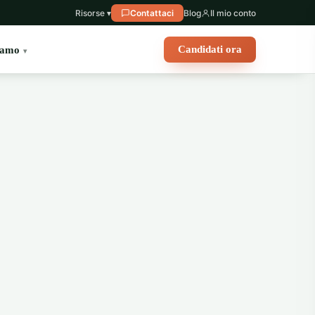
Risorse ▾
Contattaci
Blog
Il mio conto
Candidati ora
iamo