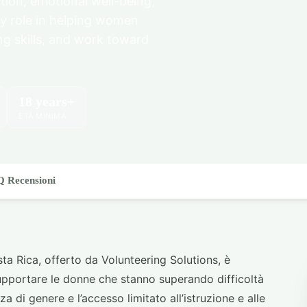
ion, emotional well-being,
ey role in helping women
g skills, and work toward
18 years+
ETÀ MINIMA
Q
Recensioni
 Rica, offerto da Volunteering Solutions, è
 supportare le donne che stanno superando difficoltà
a di genere e l’accesso limitato all’istruzione e alle