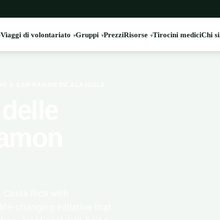
Viaggi di volontariato
Gruppi
Prezzi
Risorse
Tirocini medici
Chi s
E A SAN RAMON DE ALAJUELA
delle
Ramon
Costa Rica with
ife-changing initiative that