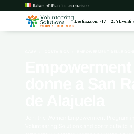
Italiano ▾
Pianifica una riunione
Destinazioni
17 – 25’s
Eventi
CASA
›
COSTA RICA
›
EMPOWERMENT DELLE DONN
Empowerment 
donne a San 
de Alajuela
Join the Women Empowerment Program in 
Volunteering Solutions and contribute to a l