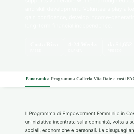
supports vulnerable women through educat
and skill development. Volunteers play a k
gain confidence, develop income-generatin
long-term financial independence.
Costa Rica
4-24 Weeks
da
$1,652
PAESE
DURATA
PREZZO
Panoramica
Programma
Galleria
Vita
Date e costi
FA
Il Programma di Empowerment Femminile in Costa
un’iniziativa incentrata sulla comunità, volta a
sociali, economiche e personali. La disuguaglianz