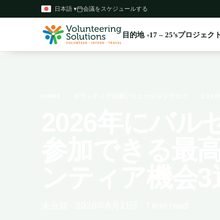
日本語 ▾
会議をスケジュールする
目的地
プロジェク
17 – 25’s
HOME
›
ボランティア活動ソリューションブログ
›
202
2026年にバル
参加できる最
ンティア機会3
未分類 · 2026年6月21日 · 1 min read