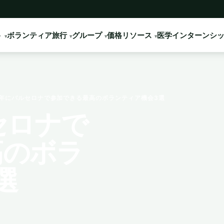
ト
ボランティア旅行
グループ
価格
リソース
医学インターンシ
6年にバルセロナで参加できる最高のボランティア機会3選
セロナで
高のボラ
選